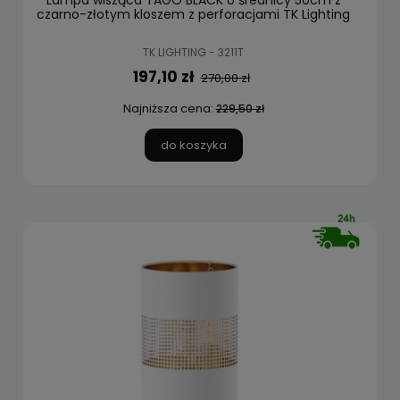
Lampa wisząca TAGO BLACK o średnicy 50cm z
czarno-złotym kloszem z perforacjami TK Lighting
TK LIGHTING - 3211T
197,10 zł
270,00 zł
Najniższa cena:
229,50 zł
do koszyka