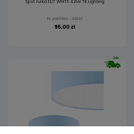
Spot rurka ELIT WHITE 4359 TK Lighting
TK LIGHTING - 4359T
95,00 zł