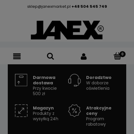
sklep@janexmarket.pl
+48 504 545 749
Darmowa
Doradztwo
dostawa
W doborze
Przy kwocie
oświetlenia
500 zł
Magazyn
Atrakcyjne
Produkty z
ceny
wysyłką 24h
Program
rabatowy