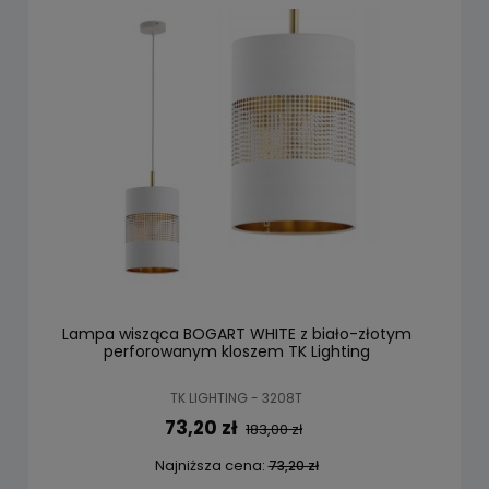
Lampa wisząca BOGART WHITE z biało-złotym
perforowanym kloszem TK Lighting
TK LIGHTING - 3208T
73,20 zł
183,00 zł
Najniższa cena:
73,20 zł