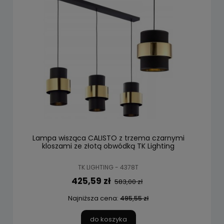
Lampa wisząca CALISTO z trzema czarnymi
kloszami ze złotą obwódką TK Lighting
TK LIGHTING - 4378T
425,59 zł
583,00 zł
Najniższa cena:
495,55 zł
do koszyka