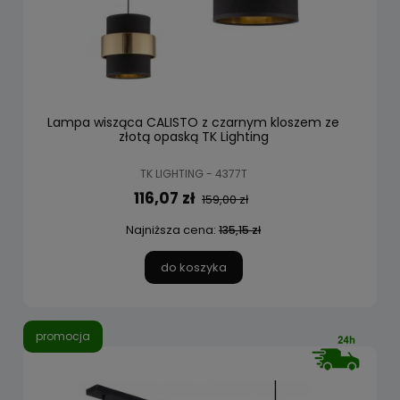
Lampa wisząca CALISTO z czarnym kloszem ze
złotą opaską TK Lighting
TK LIGHTING - 4377T
116,07 zł
159,00 zł
Najniższa cena:
135,15 zł
do koszyka
promocja