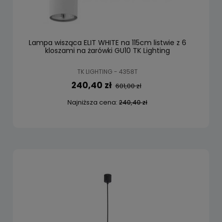
Lampa wisząca ELIT WHITE na 115cm listwie z 6
kloszami na żarówki GU10 TK Lighting
TK LIGHTING - 4358T
240,40 zł
601,00 zł
Najniższa cena:
240,40 zł