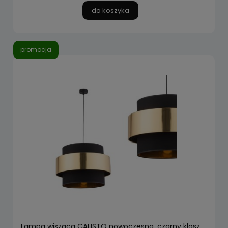
do koszyka
promocja
Lampa wisząca CALISTO nowoczesna, czarny klosz