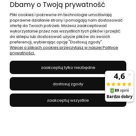
Dbamy o Twoją prywatność
Pliki cookies i pokrewne im technologie umożliwiają
poprawne działanie strony i pomagają nam dostosować
ofertę do Twoich potrzeb. Możesz zaakceptować
Lampa sufitowa / plafon RONDO KIDS
wykorzystanie przez nas wszystkich tych plików i przejść
niebieska/biała do pokoju dziecięcego TK Lighting
do sklepu lub dostosować użycie plików do swoich
preferencji, wybierając opcję "Dostosuj zgody".
TK LIGHTING - 3229T
Więcej o plikach cookies przeczytasz w naszej Polityce
309,00 zł
prywatności.
zaakceptuj tylko niezbędne
do koszyka
dostosuj zgody
zaakceptuj wszystkie