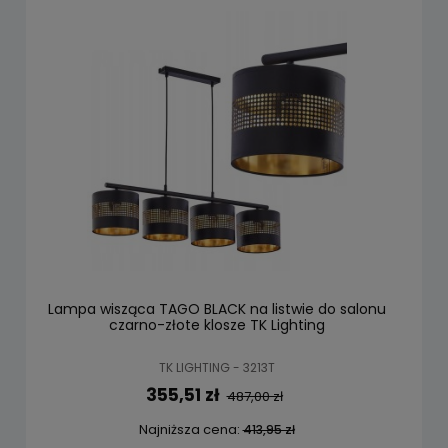
Lampa wisząca TAGO BLACK na listwie do salonu
czarno-złote klosze TK Lighting
TK LIGHTING - 3213T
355,51 zł
487,00 zł
Najniższa cena:
413,95 zł