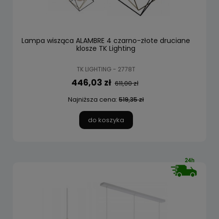
Lampa wisząca ALAMBRE 4 czarno-złote druciane
klosze TK Lighting
TK LIGHTING - 2778T
446,03 zł
611,00 zł
Najniższa cena:
519,35 zł
do koszyka