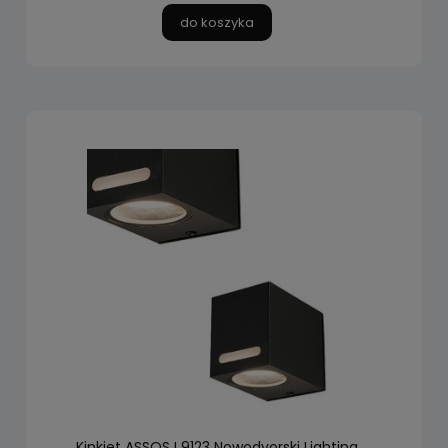
do koszyka
Kinkiet ASSOS I 9123 Nowodvorski Lighting