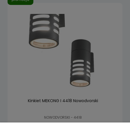
Kinkiet MEKONG I 4418 Nowodvorski
NOWODVORSKI - 4418
64,35 zł
99,00 zł