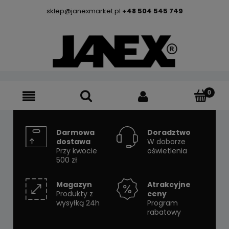
sklep@janexmarket.pl
+48 504 545 749
Darmowa
Doradztwo
dostawa
W doborze
Przy kwocie
oświetlenia
500 zł
Magazyn
Atrakcyjne
Produkty z
ceny
wysyłką 24h
Program
rabatowy