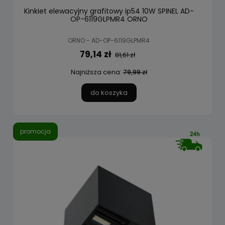
Kinkiet elewacyjny grafitowy ip54 10W SPINEL AD-
OP-6119GLPMR4 ORNO
ORNO - AD-OP-6119GLPMR4
79,14 zł
81,61 zł
Najniższa cena:
79,99 zł
do koszyka
promocja