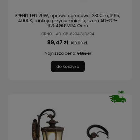
FRENIT LED 20W, oprawa ogrodowa, 2300lm, IP65,
4000K, funkcja przyciemnienia, szara AD-OP-
6204GLPMR4 Orno
ORNO - AD-OP-6204GLPMR4
89,47 zł
100,00 zł
Najniższa cena:
91,62 zł
do koszyka