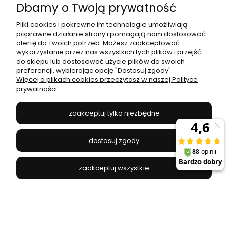
Dbamy o Twoją prywatność
Najniższa cena:
74,25 zł
Pliki cookies i pokrewne im technologie umożliwiają
do koszyka
poprawne działanie strony i pomagają nam dostosować
ofertę do Twoich potrzeb. Możesz zaakceptować
wykorzystanie przez nas wszystkich tych plików i przejść
do sklepu lub dostosować użycie plików do swoich
preferencji, wybierając opcję "Dostosuj zgody".
promocja
Więcej o plikach cookies przeczytasz w naszej Polityce
prywatności.
zaakceptuj tylko niezbędne
dostosuj zgody
zaakceptuj wszystkie