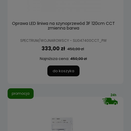
Oprawa LED liniwa na szynoprzewód 3F 120cm CCT
zmienna barwa
SPECTRUM/WOJNAROWSCY - SLI047400CCT_PW
333,00 zł
450,00 zł
Najniższa cena:
450,00 zł
do koszyka
promocja