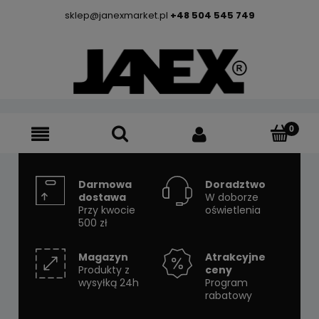
sklep@janexmarket.pl
+48 504 545 749
Darmowa
Doradztwo
dostawa
W doborze
Przy kwocie
oświetlenia
500 zł
Magazyn
Atrakcyjne
Produkty z
ceny
wysyłką 24h
Program
rabatowy