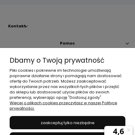
Kontakt
Pomoc
Dbamy o Twoją prywatność
Moje konto
Pliki cookies i pokrewne im technologie umożliwiają
poprawne działanie strony i pomagają nam dostosować
Płatności i dostawa
ofertę do Twoich potrzeb. Możesz zaakceptować
wykorzystanie przez nas wszystkich tych plików i przejść
do sklepu lub dostosować użycie plików do swoich
Informacje
preferencji, wybierając opcję "Dostosuj zgody".
Więcej o plikach cookies przeczytasz w naszej Polityce
prywatności.
O nas
zaakceptuj tylko niezbędne