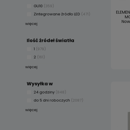
GU10
(359)
ELEME
Zintegrowane źródło LED
(471)
MO
Nowo
więcej
Ilość źródeł światła
1
(979)
2
(161)
więcej
Wysyłka w
24 godziny
(848)
do 5 dni roboczych
(2087)
więcej