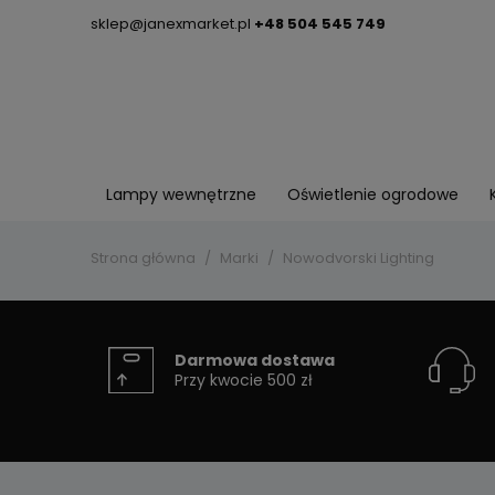
sklep@janexmarket.pl
+48 504 545 749
Lampy wewnętrzne
Oświetlenie ogrodowe
Strona główna
Marki
Nowodvorski Lighting
Darmowa dostawa
Przy kwocie 500 zł