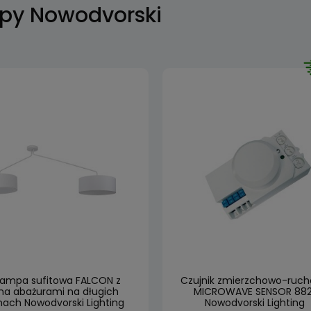
py Nowodvorski
 lampa sufitowa FALCON z
Czujnik zmierzchowo-ruc
a abażurami na długich
MICROWAVE SENSOR 882
ach Nowodvorski Lighting
Nowodvorski Lighting