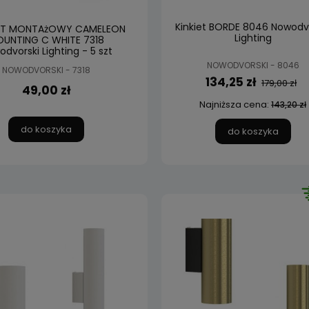
Kinkiet BORDE 8046 Nowodv
NT MONTAżOWY CAMELEON
Lighting
UNTING C WHITE 7318
dvorski Lighting - 5 szt
NOWODVORSKI - 8046
NOWODVORSKI - 7318
134,25 zł
179,00 zł
49,00 zł
Najniższa cena:
143,20 zł
do koszyka
do koszyka