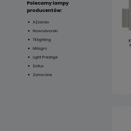
Polecamy lampy
producentów:
AZzardo
Nowodvorski
TKlighting
K
Milagro
Light Prestige
Sollux
Zuma Line