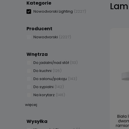
Kategorie
Lam
Nowodvorski Lighting
(2227)
Producent
Nowodvorski
(2227)
Wnętrza
Do jadalni/nad stół
(113)
Do kuchni
(126)
Do salonu/pokoju
(143)
Do sypialni
(142)
Na korytarz
(146)
więcej
Biała
Wysyłka
dwom
ramion