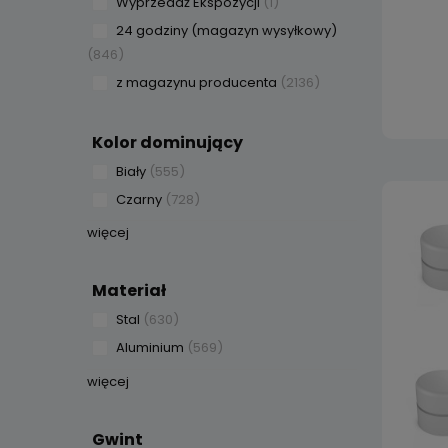
Wyprzedaż Ekspozycji
(1)
24 godziny (magazyn wysyłkowy)
(846)
z magazynu producenta
(2136)
Kolor dominujący
Biały
(555)
Czarny
(728)
więcej
Materiał
Stal
(630)
Aluminium
(569)
więcej
Gwint