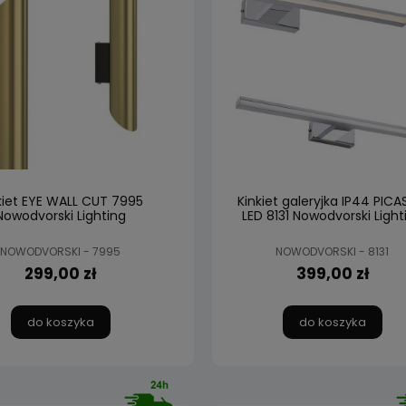
kiet EYE WALL CUT 7995
Kinkiet galeryjka IP44 PIC
Nowodvorski Lighting
LED 8131 Nowodvorski Light
NOWODVORSKI - 7995
NOWODVORSKI - 8131
299,00 zł
399,00 zł
do koszyka
do koszyka