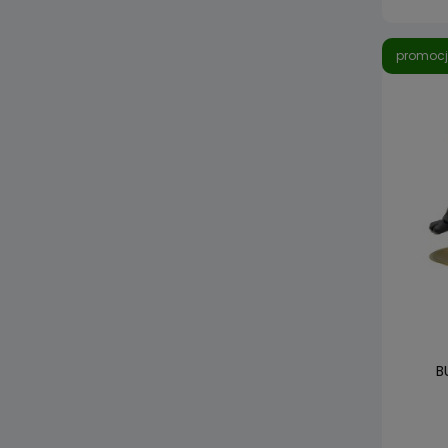
promoc
B