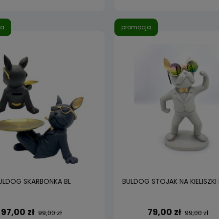
ja
promocja
ULDOG SKARBONKA BL
BULDOG STOJAK NA KIELISZKI 
97,00 zł
79,00 zł
99,00 zł
99,00 zł