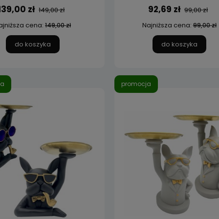
139,00 zł
92,69 zł
149,00 zł
99,00 zł
ajniższa cena:
Najniższa cena:
149,00 zł
99,00 zł
do koszyka
do koszyka
ja
promocja