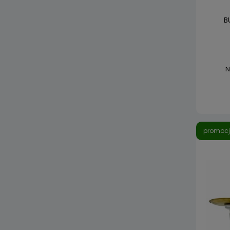
B
N
promoc