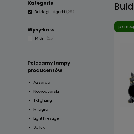
Kategorie
Buld
Buldogi - figurki
(25)
promoc
Wysyłka w
14 dni
(25)
Polecamy lampy
producentów:
AZzardo
Nowodvorski
TKlighting
Milagro
Light Prestige
Sollux