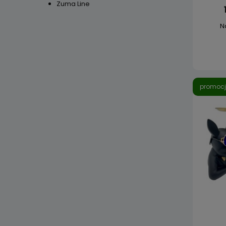
Zuma Line
N
promoc