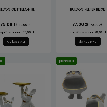
ULDOG GENTLEMAN BL
BULDOG KELNER BEIGE
79,00 zł
77,00 zł
89,00 zł
79,00 zł
ajniższa cena:
Najniższa cena:
89,00 zł
79,00 zł
do koszyka
do koszyka
ja
promocja