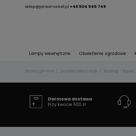
sklep@janexmarket.pl
+48 504 545 749
Lampy wewnętrzne
Oświetlenie ogrodowe
Strona główna
Dodatki dekoracje
Buldogi - figurki
Darmowa dostawa
Przy kwocie 500 zł