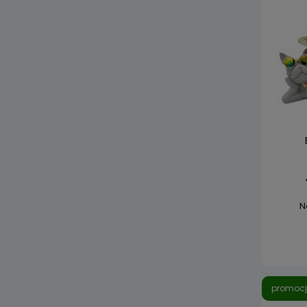
N
promoc