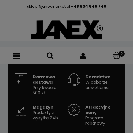
sklep@janexmarket.pl
+48 504 545 749
Darmowa
Doradztwo
dostawa
W doborze
Przy kwocie
oświetlenia
500 zł
Magazyn
Atrakcyjne
Produkty z
ceny
wysyłką 24h
Program
rabatowy