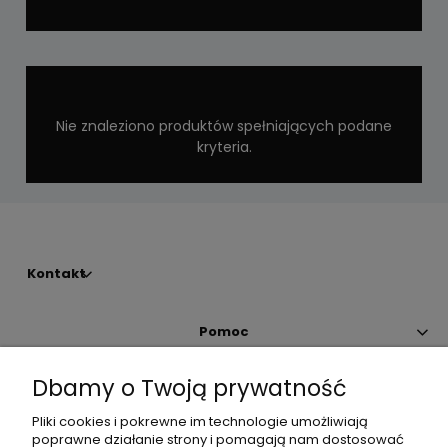
Nie znaleziono produktów spełniających podane
kryteria.
Kontakt
Pomoc
Dbamy o Twoją prywatność
Moje konto
Pliki cookies i pokrewne im technologie umożliwiają
poprawne działanie strony i pomagają nam dostosować
Płatności i dostawa