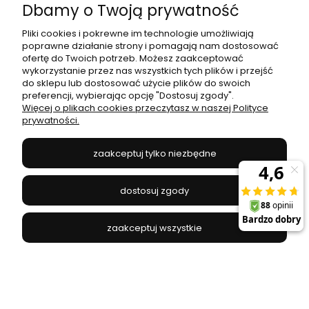
Dbamy o Twoją prywatność
Pliki cookies i pokrewne im technologie umożliwiają
poprawne działanie strony i pomagają nam dostosować
ofertę do Twoich potrzeb. Możesz zaakceptować
Lampa podłogowa stojąca WAVE 1 - punktowa
wykorzystanie przez nas wszystkich tych plików i przejść
czarny LeuchtenDirekt - 15168-18
do sklepu lub dostosować użycie plików do swoich
preferencji, wybierając opcję "Dostosuj zgody".
LEUCHTEN DIREKT - 15168-18
Więcej o plikach cookies przeczytasz w naszej Polityce
prywatności.
313,00 zł
zaakceptuj tylko niezbędne
do koszyka
dostosuj zgody
zaakceptuj wszystkie