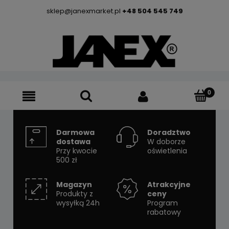
sklep@janexmarket.pl
+48 504 545 749
Darmowa
Doradztwo
dostawa
W doborze
Przy kwocie
oświetlenia
500 zł
Magazyn
Atrakcyjne
Produkty z
ceny
wysyłką 24h
Program
rabatowy