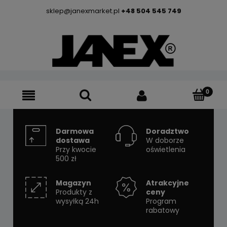
sklep@janexmarket.pl
+48 504 545 749
Darmowa
Doradztwo
dostawa
W doborze
Przy kwocie
oświetlenia
500 zł
Magazyn
Atrakcyjne
Produkty z
ceny
wysyłką 24h
Program
rabatowy