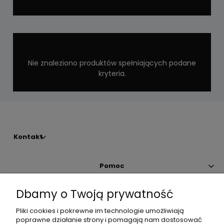
Nie znaleziono produktów spełniających podane
kryteria.
Kontakt
Pomoc
Dbamy o Twoją prywatność
Moje konto
Pliki cookies i pokrewne im technologie umożliwiają
poprawne działanie strony i pomagają nam dostosować
Płatności i dostawa