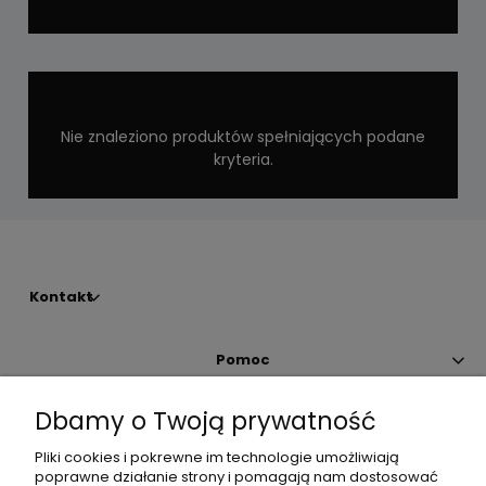
Nie znaleziono produktów spełniających podane
kryteria.
Kontakt
Pomoc
Dbamy o Twoją prywatność
Moje konto
Pliki cookies i pokrewne im technologie umożliwiają
poprawne działanie strony i pomagają nam dostosować
Płatności i dostawa