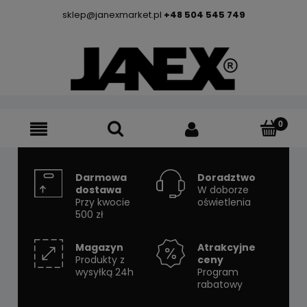
sklep@janexmarket.pl
+48 504 545 749
Darmowa
Doradztwo
dostawa
W doborze
Przy kwocie
oświetlenia
500 zł
Magazyn
Atrakcyjne
Produkty z
ceny
wysyłką 24h
Program
rabatowy