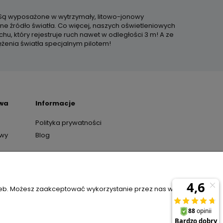
 Są wyposażone w wytrzymały, litowo-jonowy
e źródło światła. Co więcej, naszych oświetleniowych
, który rejestruje ruch nawet w odległości 3 m! A ze
enia światła specjalnym pilotem!
awa
Informacje
Polityka prywatności
awy
Blog
y
zeb. Możesz zaakceptować wykorzystanie przez nas wszystkich
il:
sklep@janexmarket.pl