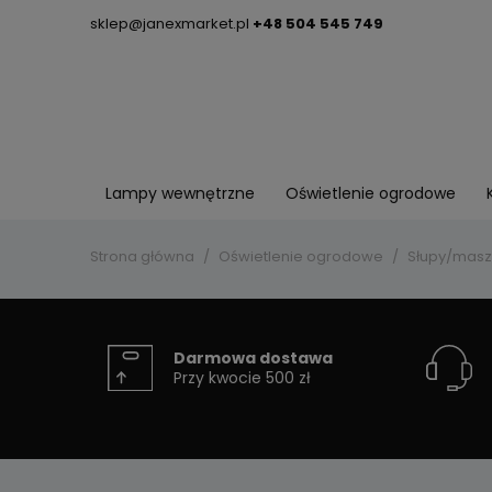
sklep@janexmarket.pl
+48 504 545 749
Lampy wewnętrzne
Oświetlenie ogrodowe
Strona główna
Oświetlenie ogrodowe
Słupy/masz
Darmowa dostawa
Przy kwocie 500 zł