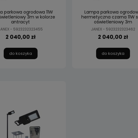
a parkowa ogrodowa 11W
Lampa parkowa ogrodo
świetleniowy 3m w kolorze
hermetyczna czarna 11W s
antracyt
oświetleniowy 3m
JANEX - 5923232323455
JANEX - 5923232323462
2 040,00 zł
2 040,00 zł
do koszyka
do koszyka