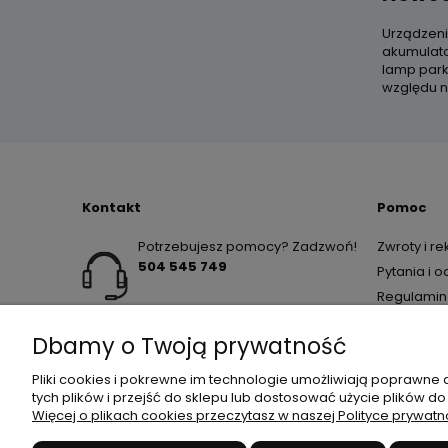
Urządzeni
akumulato
lamp park
względu n
Kontakt
Pomoc
Potrzebujesz pomocy? Zadzwoń!
Zwroty i r
504 545 749
Pytania i 
Regulamin
Dbamy o Twoją prywatność
Pliki cookies i pokrewne im technologie umożliwiają poprawne
tych plików i przejść do sklepu lub dostosować użycie plików do
Więcej o plikach cookies przeczytasz w naszej Polityce prywatn
JANEX
// ul. Przemysłowa 