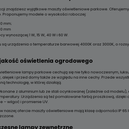
ekcji znajdziesz wyjątkowe maszty oświetleniowe parkowe. Oferujemy
e. Proponujemy modele o wysokości roboczej:
00 mm;
50 mm
cy wynoszącej 1 W, 15 W, 40 W i 60 W.
 są urządzenia o temperaturze barwowej 4000K oraz 3000K, o rozsyl
jakość oświetlenia ogrodowego
ietleniowe lampy parkowe cechują się nie tylko nowoczesnym, l
 alejek i przed domy także ze względu na inne cechy. Przede wszys
ą technologię, w której działają.
ykonane z aluminium lub ze stali ocynkowanej (zależnie od modelu),
emperatury. Urządzenia są też pomalowane farbą proszkową, dzięki 
e – wilgoć i promienie UV.
w naszej ofercie maszty oświetleniowe mają klasę odporności IP 65 
zczone.
zesne lampy zewnętrzne