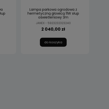
wa
Lampa parkowa ogrodowa z
łup
hermetyczną głowicą 11W słup
oświetleniowy 3m
JANEX - 5923232323240
2 040,00 zł
do koszyka