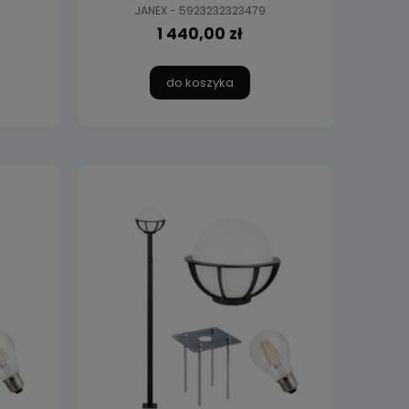
JANEX - 5923232323479
1 440,00 zł
do koszyka