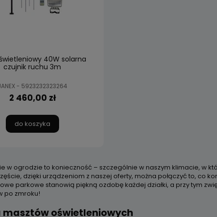
świetleniowy 40W solarna
czujnik ruchu 3m
JANEX - 5923232323264
2 460,00 zł
do koszyka
ie w ogrodzie to konieczność – szczególnie w naszym klimacie, w kt
częście, dzięki urządzeniom z naszej oferty, można połączyć to, co k
iowe parkowe stanowią piękną ozdobę każdej działki, a przy tym zwię
w po zmroku!
a masztów oświetleniowych