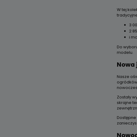
W tej kol
tradycyjn
3 0
2 8
i mo
Do wyboru
modelu.
Nowa 
Nasze ośw
ogródków,
nowoczesn
Zostały w
skrajne t
zewnętrzn
Dostępne 
zanieczys
Nowoc