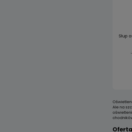
Słup o
Oświetlen
Ale na sz
oświetlen
chodnikó
Ofert