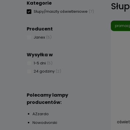
Kategorie
Słup
Słupy/maszty oświetleniowe
(7)
promoc
Producent
Janex
(5)
Wysyłka w
1-5 dni
(5)
24 godziny
(2)
Polecamy lampy
producentów:
AZzardo
oświe
Nowodvorski