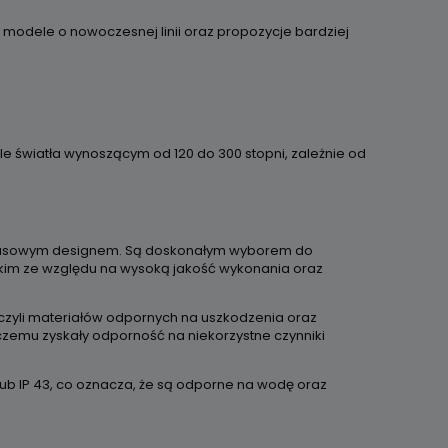
 modele o nowoczesnej linii oraz propozycje bardziej
e światła wynoszącym od 120 do 300 stopni, zależnie od
uksusowym designem. Są doskonałym wyborem do
tkim ze względu na wysoką jakość wykonania oraz
 czyli materiałów odpornych na uszkodzenia oraz
czemu zyskały odporność na niekorzystne czynniki
lub IP 43, co oznacza, że są odporne na wodę oraz