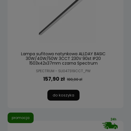
Lampa sufitowa natynkowa ALLDAY BASIC
30W/40W/50W 3CCT 230V 90st IP20
1503x42x37mm czarna Spectrum
SPECTRUM - SLI047319CCT_PW
157,90 zł
180,00 zł
do koszyka
promocja