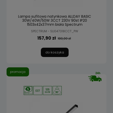
Lampa sufitowa natynkowa ALLDAY BASIC
30W/40W/50W 3CCT 230V 90st IP20
1503x42x37mm biała Spectrum
SPECTRUM - SLI047318CCT_PW
157,90 zł
180,00 zł
do koszyka
promocja