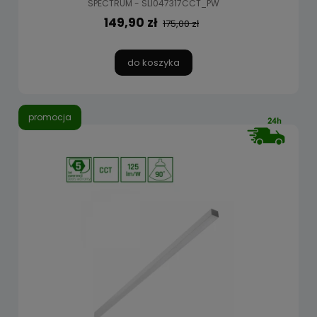
SPECTRUM - SLI047317CCT_PW
149,90 zł
175,00 zł
do koszyka
promocja