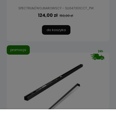
SPECTRUM/WOJNAROWSCY - SLI047301CCT_PW
124,00 zł
150,00 zł
do koszyka
promocja