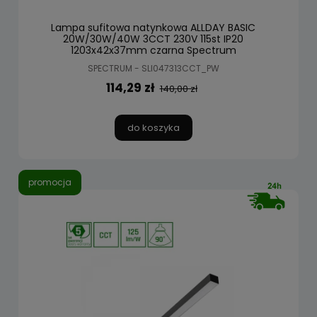
Lampa sufitowa natynkowa ALLDAY BASIC
20W/30W/40W 3CCT 230V 115st IP20
1203x42x37mm czarna Spectrum
SPECTRUM - SLI047313CCT_PW
114,29 zł
140,00 zł
do koszyka
promocja