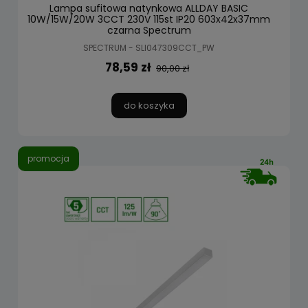
Lampa sufitowa natynkowa ALLDAY BASIC
10W/15W/20W 3CCT 230V 115st IP20 603x42x37mm
czarna Spectrum
SPECTRUM - SLI047309CCT_PW
78,59 zł
90,00 zł
do koszyka
promocja