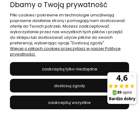
Dbamy o Twoją prywatność
Pliki cookies i pokrewne im technologie umożliwiają
poprawne działanie strony i pomagają nam dostosować
ofertę do Twoich potrzeb. Możesz zaakceptować
Lampa sufitowa natynkowa zmiana barwy ALLDAY
wykorzystanie przez nas wszystkich tych plików i przejść
BASIC 50W LED 150cm Spectrum
do sklepu lub dostosować użycie plików do swoich
preferencji, wybierając opcję "Dostosuj zgody".
SPECTRUM/WOJNAROWSCY - SLI047303CCT_PW
Więcej o plikach cookies przeczytasz w naszej Polityce
prywatności.
156,00 zł
180,00 zł
zaakceptuj tylko niezbędne
do koszyka
dostosuj zgody
zaakceptuj wszystkie