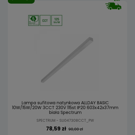
Lampa sufitowa natynkowa ALLDAY BASIC
10W/15W/20W 3CCT 230V 115st IP20 603x42x37mm
biała Spectrum
SPECTRUM - SLI047308CCT_PW
78,59 zł
90,00 zł