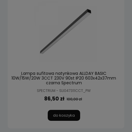
Lampa sufitowa natynkowa ALLDAY BASIC
10W/15W/20W 3CCT 230V 90st IP20 603x42x37mm
czarna Spectrum
SPECTRUM - SLI047311CCT_PW
86,50 zł
100,00 zł
do koszyka