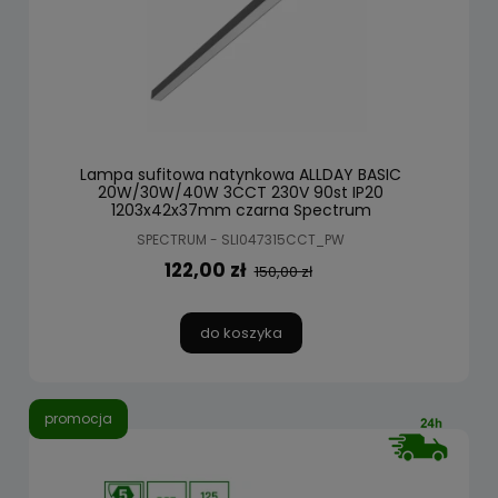
Lampa sufitowa natynkowa ALLDAY BASIC
20W/30W/40W 3CCT 230V 90st IP20
1203x42x37mm czarna Spectrum
SPECTRUM - SLI047315CCT_PW
122,00 zł
150,00 zł
do koszyka
promocja