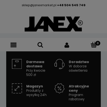
sklep@janexmarket.pl
+48 504 545 749
Darmowa
Doradztwo
dostawa
W doborze
Przy kwocie
oświetlenia
500 zł
Magazyn
Atrakcyjne
Produkty z
ceny
wysyłką 24h
Program
rabatowy