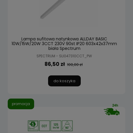
Lampa sufitowa natynkowa ALLDAY BASIC
10W/15W/20W 3CCT 230V 90st IP20 603x42x37mm
biała Spectrum
SPECTRUM - SLI047310CCT_PW
86,50 zł
100,00 zł
do koszyka
promocja