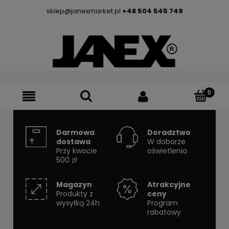
sklep@janexmarket.pl
+48 504 545 749
Darmowa
Doradztwo
dostawa
W doborze
Przy kwocie
oświetlenia
500 zł
Magazyn
Atrakcyjne
Produkty z
ceny
wysyłką 24h
Program
rabatowy