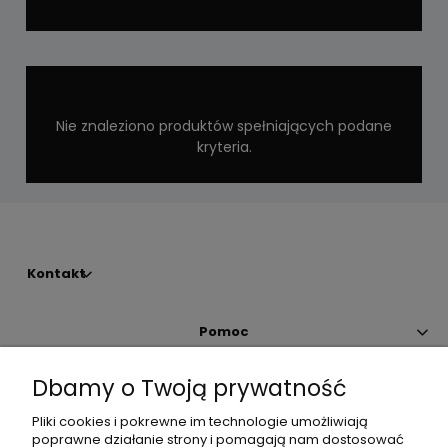
Nie znaleziono produktów spełniających podane
kryteria.
Kontakt
Pomoc
Dbamy o Twoją prywatność
Moje konto
Pliki cookies i pokrewne im technologie umożliwiają
poprawne działanie strony i pomagają nam dostosować
Płatności i dostawa