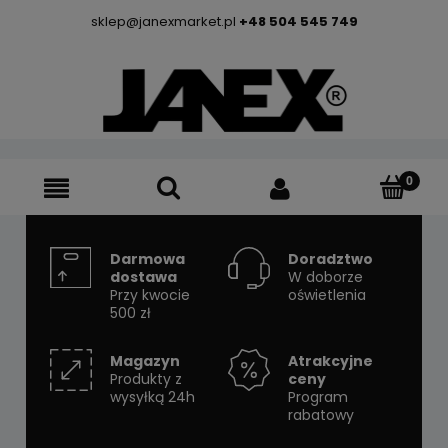
sklep@janexmarket.pl
+48 504 545 749
Darmowa
Doradztwo
dostawa
W doborze
Przy kwocie
oświetlenia
500 zł
Magazyn
Atrakcyjne
Produkty z
ceny
wysyłką 24h
Program
rabatowy