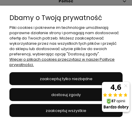
Pomoc
Dbamy o Twoją prywatność
Moje konto
Pliki cookies i pokrewne im technologie umożliwiają
poprawne działanie strony i pomagają nam dostosować
Płatności i dostawa
ofertę do Twoich potrzeb. Możesz zaakceptować
wykorzystanie przez nas wszystkich tych plików i przejść
do sklepu lub dostosować użycie plików do swoich
Informacje
preferencji, wybierając opcję "Dostosuj zgody".
Więcej o plikach cookies przeczytasz w naszej Polityce
prywatności.
O nas
zaakceptuj tylko niezbędne
JANEX
// ul. Przemysłowa 11a, 75-216 Koszalin //
NIP
669-050-03-43
dostosuj zgody
//
Tel.:
504 545 749
//
E-mail:
sklep@janexmarket.pl
zaakceptuj wszystkie
pokaż pełną wersję strony