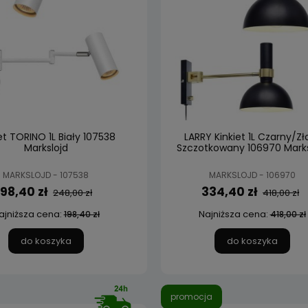
et TORINO 1L Biały 107538
LARRY Kinkiet 1L Czarny/Zł
Markslojd
Szczotkowany 106970 Marks
MARKSLOJD - 107538
MARKSLOJD - 106970
198,40 zł
334,40 zł
248,00 zł
418,00 zł
ajniższa cena:
Najniższa cena:
198,40 zł
418,00 zł
do koszyka
do koszyka
promocja