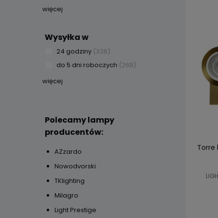
więcej
Wysyłka w
24 godziny
(336)
do 5 dni roboczych
(268)
więcej
Polecamy lampy
producentów:
Torre 
AZzardo
Nowodvorski
LIGH
TKlighting
Milagro
Light Prestige