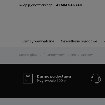
sklep@janexmarket.pl
+48 504 545 749
Lampy wewnętrzne
Oświetlenie ogrodowe
Strona główna
Lampy wewnętrzne
Kinkiety
Darmowa dostawa
Przy kwocie 500 zł