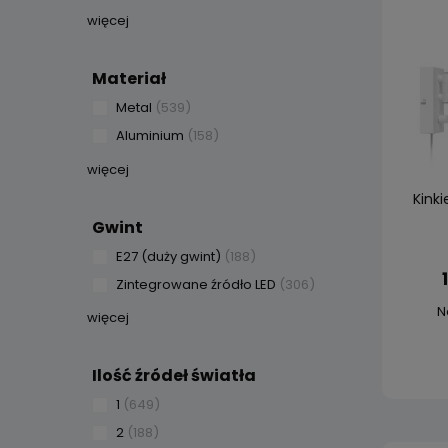
więcej
Materiał
Metal
(539)
Aluminium
(158)
więcej
Kinki
Gwint
E27 (duży gwint)
(188)
Zintegrowane źródło LED
(306)
N
więcej
Ilość źródeł światła
1
(649)
2
(188)