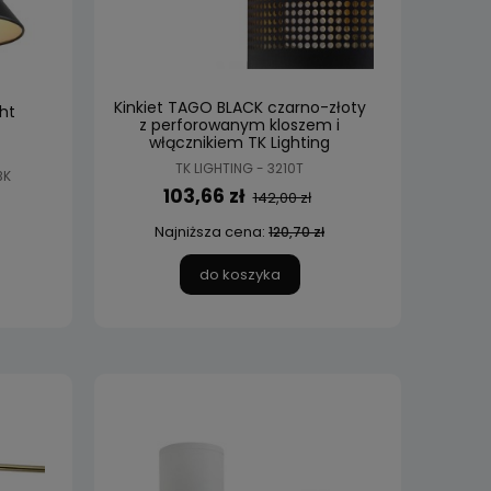
Kinkiet TAGO BLACK czarno-złoty
ht
z perforowanym kloszem i
włącznikiem TK Lighting
TK LIGHTING - 3210T
BK
103,66 zł
142,00 zł
Najniższa cena:
120,70 zł
do koszyka