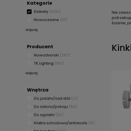
Kategorie
Kinkiety
(1030)
Nie zawsz
potrzebuj
Nowoczesne
(51)
ścianie, p
więcej
Kink
Producent
Nowodvorski
(287)
TK Lighting
(180)
więcej
Wnętrza
Do jadalni/nad stół
(21)
Do salonu/pokoju
(58)
Do sypialni
(58)
Klatka schodowa/antresola
(18)