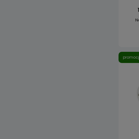
N
promoc