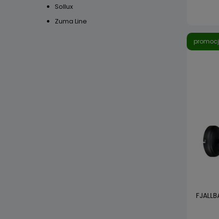
Sollux
Zuma Line
promoc
FJALLB