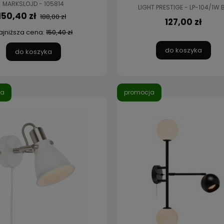
MARKSLOJD - 105814
LIGHT PRESTIGE - LP-104/1W 
150,40 zł
188,00 zł
127,00 zł
ajniższa cena:
150,40 zł
do koszyka
do koszyka
ja
promocja