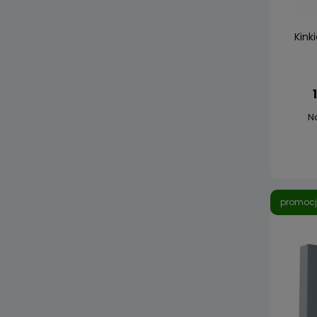
Kink
N
promoc