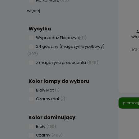
Na korytarz
(43)
więcej
Wysyłka
A
włą
Wyprzedaż Ekspozycji
(1)
24 godziny (magazyn wysyłkowy)
LIGH
(307)
z magazynu producenta
(949)
Kolor lampy do wyboru
Biały Mat
(1)
Czarny mat
(1)
promoc
Kolor dominujący
Biały
(190)
Czarny
(408)