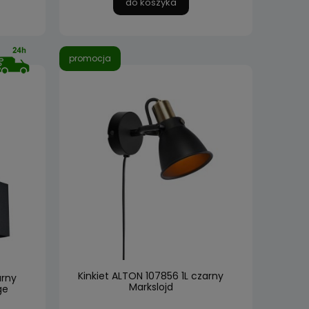
do koszyka
promocja
Kinkiet ALTON 107856 1L czarny
arny
Markslojd
ge