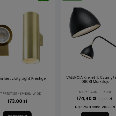
VALENCIA Kinkiet 1L Czarny/
kinkiet złoty Light Prestige
106081 Markslojd
MARKSLOJD - 106081
T PRESTIGE - LP-108/1W GD
174,40 zł
218,00 zł
173,00 zł
Najniższa cena:
218,00 zł
do koszyka