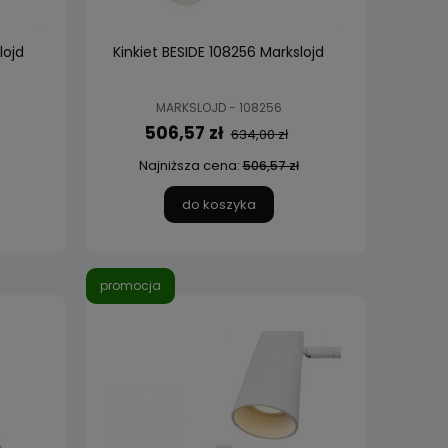
lojd
Kinkiet BESIDE 108256 Markslojd
MARKSLOJD - 108256
506,57 zł
634,00 zł
Najniższa cena:
506,57 zł
do koszyka
promocja