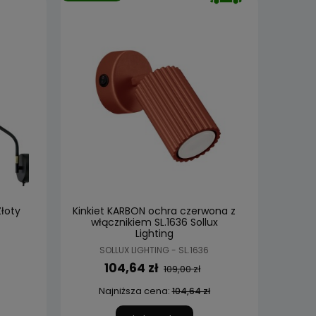
Złoty
Kinkiet KARBON ochra czerwona z
włącznikiem SL.1636 Sollux
Lighting
SOLLUX LIGHTING - SL.1636
104,64 zł
109,00 zł
Najniższa cena:
104,64 zł