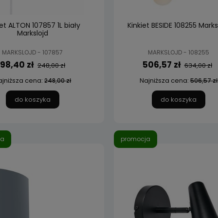
iet ALTON 107857 1L biały
Kinkiet BESIDE 108255 Marks
Markslojd
MARKSLOJD - 107857
MARKSLOJD - 108255
198,40 zł
506,57 zł
248,00 zł
634,00 zł
ajniższa cena:
Najniższa cena:
248,00 zł
506,57 zł
do koszyka
do koszyka
ja
promocja