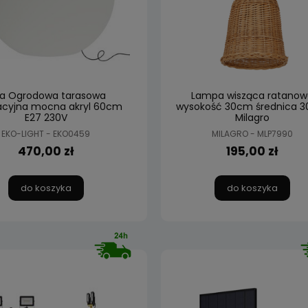
la Ogrodowa tarasowa
Lampa wisząca ratanow
acyjna mocna akryl 60cm
wysokość 30cm średnica 
E27 230V
Milagro
EKO-LIGHT - EKO0459
MILAGRO - MLP7990
470,00 zł
195,00 zł
do koszyka
do koszyka