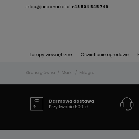
sklep@janexmarket.pl
+48 504 545 749
Lampy wewnętrzne
Oświetlenie ogrodowe
Strona główna
Marki
Milagro
Darmowa dostawa
Przy kwocie 500 zł