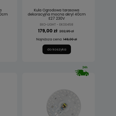
a
Kula Ogrodowa tarasowa
30cm
dekoracyjna mocna akryl 40cm
E27 230V
EKO-LIGHT - EKO0458
179,00 zł
202,95 zł
Najniższa cena:
149,00 zł
do koszyka