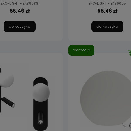
EKO-LIGHT - EKS9088
EKO-LIGHT - EKS9095
55,46 zł
55,46 zł
do koszyka
do koszyka
promocja