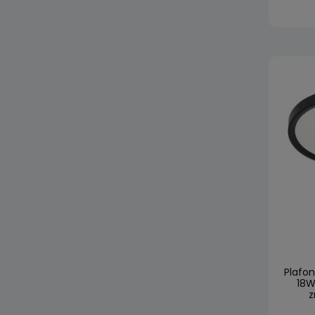
Plafo
18W
z