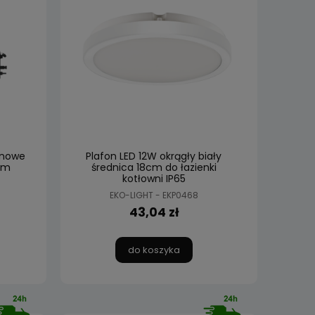
onowe
Plafon LED 12W okrągły biały
em
średnica 18cm do łazienki
kotłowni IP65
EKO-LIGHT - EKP0468
43,04 zł
do koszyka