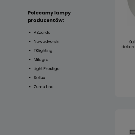
Polecamy lampy
producentów:
AZzardo
Nowodvorski
Ku
dekor
TKlighting
Milagro
Light Prestige
Sollux
Zuma Line