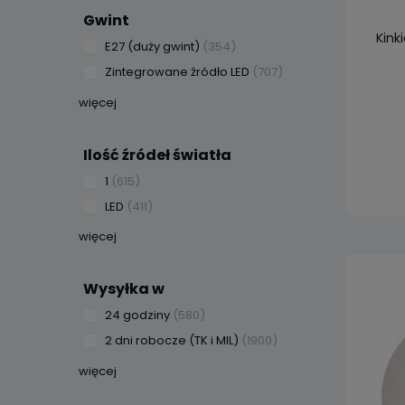
Gwint
Kink
E27 (duży gwint)
(354)
Zintegrowane źródło LED
(707)
więcej
Ilość źródeł światła
1
(615)
LED
(411)
więcej
Wysyłka w
24 godziny
(580)
2 dni robocze (TK i MIL)
(1900)
więcej