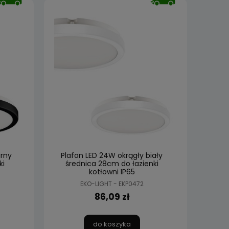
arny
Plafon LED 24W okrągły biały
ki
średnica 28cm do łazienki
kotłowni IP65
EKO-LIGHT - EKP0472
86,09 zł
do koszyka