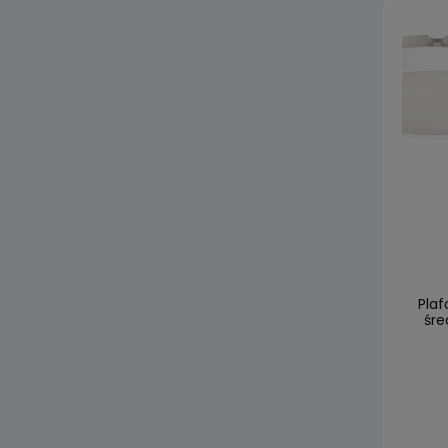
Plaf
śre