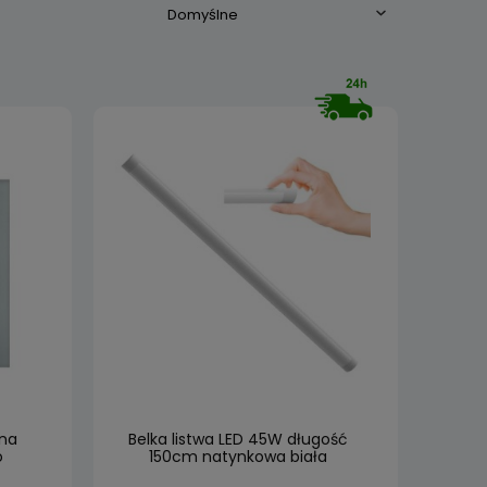
lna
Belka listwa LED 45W długość
o
150cm natynkowa biała