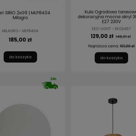
Kula Ogrodowa tarasow
iet SIRIO 2xG9 | MLP8404
dekoracyjna mocna akryl 
Milagro
E27 230V
EKO-LIGHT - EKO0457
MILAGRO - MLP8404
129,00 zł
148,01 zł
185,00 zł
Najniższa cena:
101,00 zł
do koszyka
do koszyka