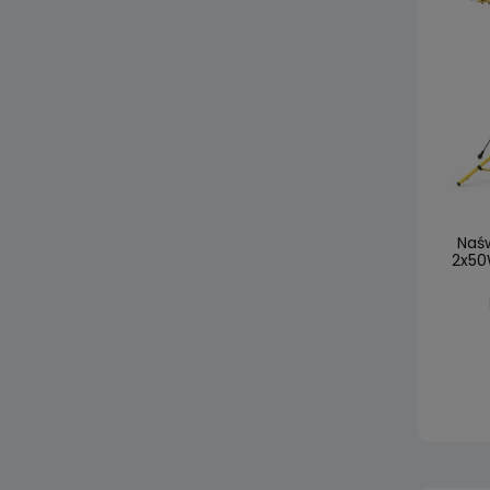
Naśw
2x50