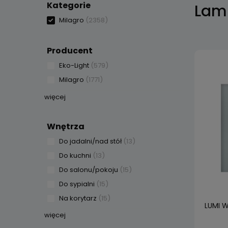
Kategorie
Lam
Milagro
(2358)
Producent
Eko-Light
(579)
Milagro
(1771)
więcej
Wnętrza
Do jadalni/nad stół
(13)
Do kuchni
(13)
Do salonu/pokoju
(15)
Do sypialni
(15)
Na korytarz
(15)
LUMI W
więcej