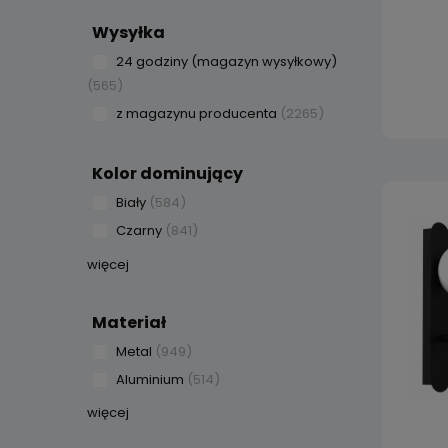
Wysyłka
24 godziny (magazyn wysyłkowy)
(565)
z magazynu producenta
(2265)
Kolor dominujący
Biały
(584)
Czarny
(841)
więcej
Materiał
Metal
(949)
Aluminium
(514)
więcej