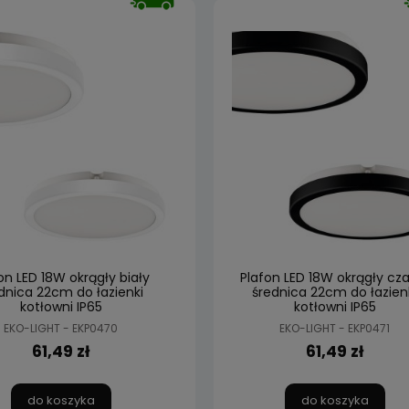
on LED 18W okrągły biały
Plafon LED 18W okrągły cz
dnica 22cm do łazienki
średnica 22cm do łazien
kotłowni IP65
kotłowni IP65
EKO-LIGHT - EKP0470
EKO-LIGHT - EKP0471
61,49 zł
61,49 zł
do koszyka
do koszyka