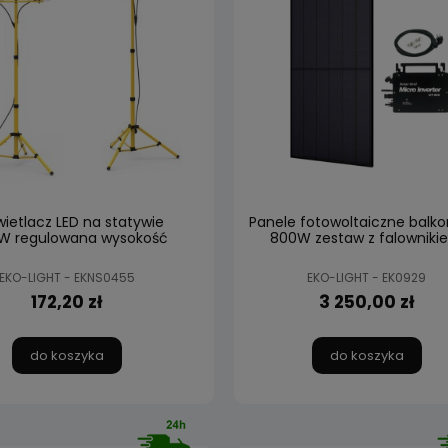
ietlacz LED na statywie
Panele fotowoltaiczne balk
W regulowana wysokość
800W zestaw z falowniki
EKO-LIGHT - EKNS0455
EKO-LIGHT - EK0929
172,20 zł
3 250,00 zł
do koszyka
do koszyka