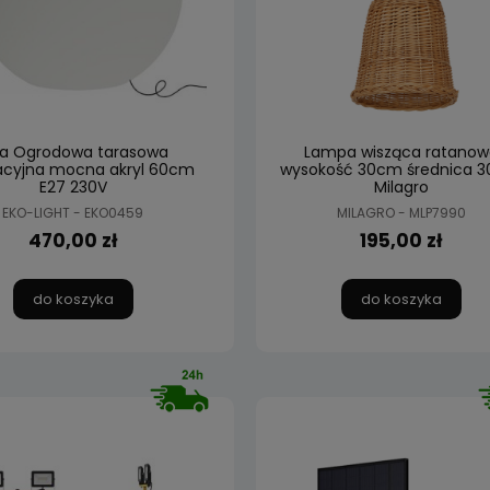
la Ogrodowa tarasowa
Lampa wisząca ratanow
acyjna mocna akryl 60cm
wysokość 30cm średnica 
E27 230V
Milagro
EKO-LIGHT - EKO0459
MILAGRO - MLP7990
470,00 zł
195,00 zł
do koszyka
do koszyka