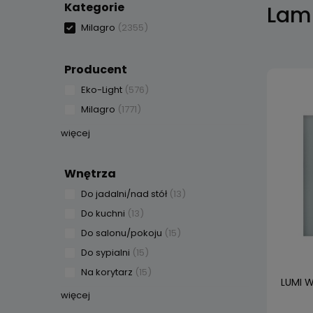
Kategorie
Lam
Milagro
(2355)
Producent
Eko-Light
(576)
Milagro
(1771)
więcej
Wnętrza
Do jadalni/nad stół
(13)
Do kuchni
(13)
Do salonu/pokoju
(15)
Do sypialni
(15)
Na korytarz
(15)
LUMI W
więcej