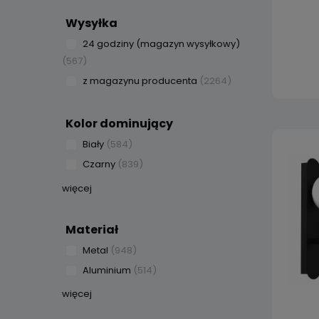
Wysyłka
24 godziny (magazyn wysyłkowy)
(567)
z magazynu producenta
(2264)
Kolor dominujący
Biały
(584)
Czarny
(839)
więcej
Materiał
Metal
(948)
Aluminium
(514)
więcej