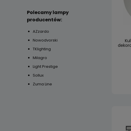
Polecamy lampy
producentów:
AZzardo
Nowodvorski
Ku
dekor
TKlighting
Milagro
Light Prestige
Sollux
Zuma Line