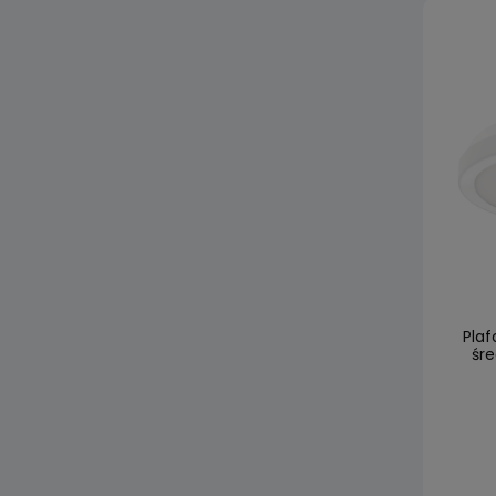
Plaf
śre