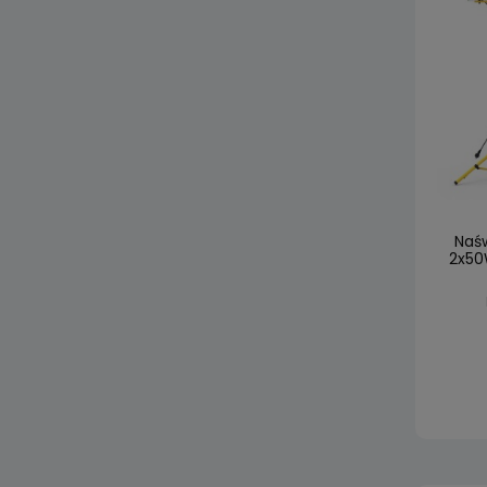
Naśw
2x50