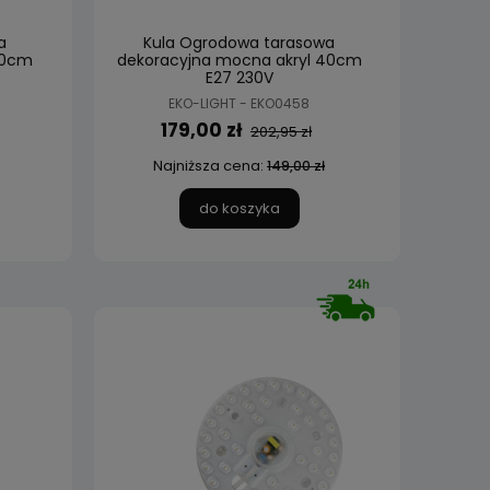
a
Kula Ogrodowa tarasowa
30cm
dekoracyjna mocna akryl 40cm
E27 230V
EKO-LIGHT - EKO0458
179,00 zł
202,95 zł
Najniższa cena:
149,00 zł
do koszyka