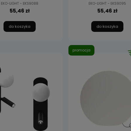
EKO-LIGHT - EKS9088
EKO-LIGHT - EKS9095
55,46 zł
55,46 zł
do koszyka
do koszyka
promocja