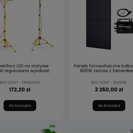
ietlacz LED na statywie
Panele fotowoltaiczne balk
W regulowana wysokość
800W zestaw z falowniki
EKO-LIGHT - EKNS0455
EKO-LIGHT - EK0929
172,20 zł
3 250,00 zł
do koszyka
do koszyka