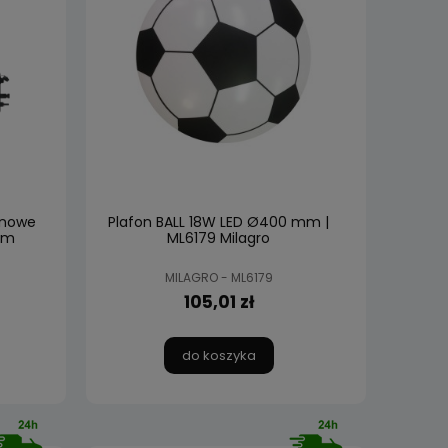
onowe
Plafon BALL 18W LED Ø400 mm |
em
ML6179 Milagro
MILAGRO - ML6179
105,01 zł
do koszyka