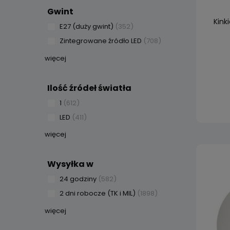
Gwint
Kink
E27 (duży gwint)
(352)
Zintegrowane źródło LED
(708)
więcej
Ilość źródeł światła
1
(612)
LED
(411)
więcej
Wysyłka w
24 godziny
(582)
2 dni robocze (TK i MIL)
(1898)
więcej