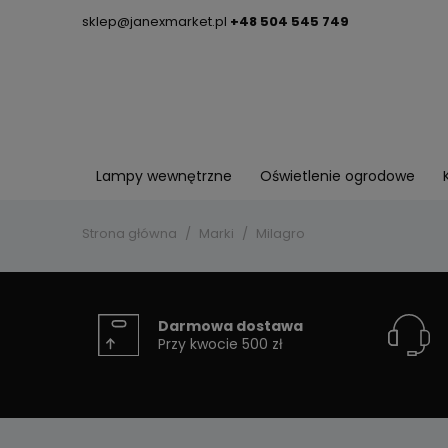
sklep@janexmarket.pl
+48 504 545 749
Lampy wewnętrzne
Oświetlenie ogrodowe
Strona główna
Marki
Milagro
Darmowa dostawa
Przy kwocie 500 zł