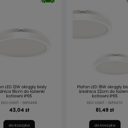
on LED 12W okrągły biały
Plafon LED 18W okrągły bi
dnica 18cm do łazienki
średnica 22cm do łazien
kotłowni IP65
kotłowni IP65
EKO-LIGHT - EKP0468
EKO-LIGHT - EKP0470
43,04 zł
61,49 zł
do koszyka
do koszyka