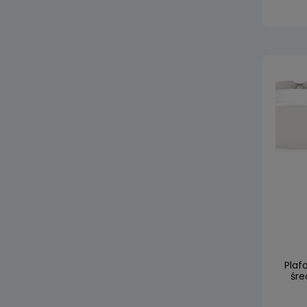
Plaf
śre