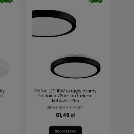
ały
Plafon LED 18W okrągły czarny
ki
średnica 22cm do łazienki
kotłowni IP65
EKO-LIGHT - EKP0471
61,49 zł
do koszyka