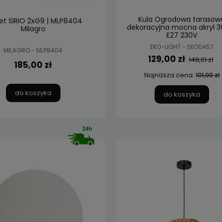
Kula Ogrodowa tarasow
iet SIRIO 2xG9 | MLP8404
dekoracyjna mocna akryl 
Milagro
E27 230V
EKO-LIGHT - EKO0457
MILAGRO - MLP8404
129,00 zł
148,01 zł
185,00 zł
Najniższa cena:
101,00 zł
do koszyka
do koszyka