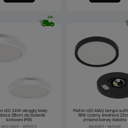
on LED 24W okrągły biały
Plafon LED MAQ lampa sufi
dnica 28cm do łazienki
18W czarny średnica 23
kotłowni IP65
zmiana barwy światła
EKO-LIGHT - EKP0472
MILAGRO - ML0438