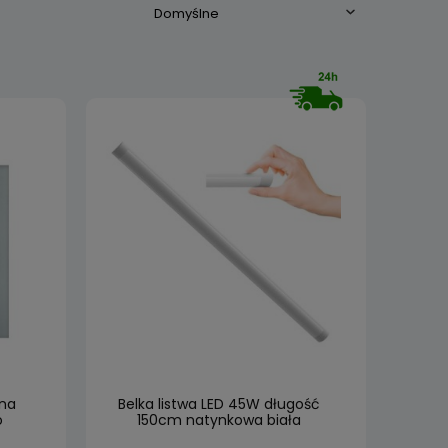
lna
Belka listwa LED 45W długość
o
150cm natynkowa biała