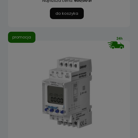
Najniższa cena:
600,00 zł
do koszyka
promocja