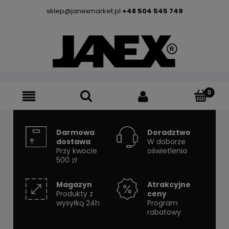
sklep@janexmarket.pl
+48 504 545 749
Darmowa
Doradztwo
dostawa
W doborze
Przy kwocie
oświetlenia
500 zł
Magazyn
Atrakcyjne
Produkty z
ceny
wysyłką 24h
Program
rabatowy