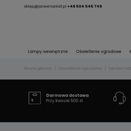
sklep@janexmarket.pl
+48 504 545 749
Lampy wewnętrzne
Oświetlenie ogrodowe
Strona główna
Oświetlenie ogrodowe
Oprawy na
Darmowa dostawa
Przy kwocie 500 zł