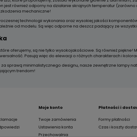
e LED, które proponujemy, zostało wykonane głównie z aluminium, z
ten jest również odporny na działanie skrajnych temperatur (zarówno 
szkodzenia mechaniczne!
woczesnej technologii wykonania oraz wysokiej jakości komponentów
 zależnie od modelu. Są więc odporne na deszcz padający ze wszystkic
yka
 które oferujemy, są nie tylko wysokojakościowe. Są również piękne!
iwersalność. Pasują więc do elewacji o różnych charakterach i kolora
, za sprawą minimalistycznego designu, nasze zewnętrzne lampy nat
jającym trendom!
Moje konto
Płatności i dost
eklamacje
Twoje zamówienia
Formy płatności
odpowiedzi
Ustawienia konta
Czas i koszty dost
Przechowalnia