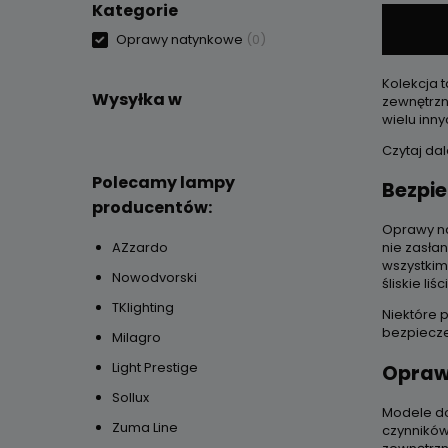
Kategorie
Oprawy natynkowe
(0)
Kolekcja t
Wysyłka w
zewnętrzn
wielu inn
Czytaj dale
Polecamy lampy
Bezpi
producentów:
Oprawy na
AZzardo
nie zasłan
wszystkim
Nowodvorski
śliskie liśc
TKlighting
Niektóre 
bezpiecz
Milagro
Light Prestige
Opraw
Sollux
Modele do
Zuma Line
czynników