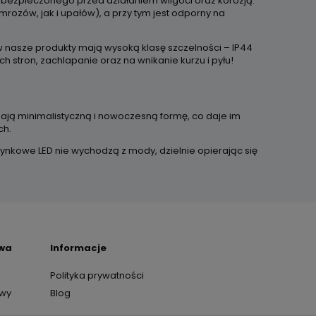
abezpieczonego przed działaniem wilgoci oraz korozją.
mrozów, jak i upałów), a przy tym jest odporny na
 nasze produkty mają wysoką klasę szczelności – IP44
h stron, zachlapanie oraz na wnikanie kurzu i pyłu!
 Mają minimalistyczną i nowoczesną formę, co daje im
ch.
ynkowe LED nie wychodzą z mody, dzielnie opierając się
awa
Informacje
Polityka prywatności
awy
Blog