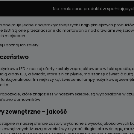
Nie znaleziono produktów spełniającyc
a obejmuje jedne z najpraktyczniejszych i najpiękniejszych produktó
e LED! Są one przeznaczone do montowania nad drzwiami wejściowym
ych miejscach.
j i poznaj ich zalety!
eczeństwo
tynkowe LED z naszej oferty zostały zaprojektowane w taki sposób, ab
iają diody LED, a światło, które z nich płynie, ma szansę oświetlić dużą
 funkcjonalności. Im większy kąt świecenia lampy natynkowej zewnęt
ie itp.
propozycje, które znajdziesz w naszym sklepie, są wyposażone w czujn
eństwo domowników!
y zewnętrzne - jakość
stępne w naszej ofercie zostały wykonane z wysokojakościowych 
 zewnętrznych. Muszą przecież wytrzymać długie lata w śniegu, mro