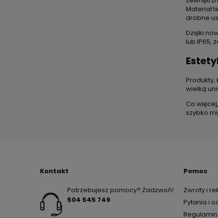
zewnętrzn
Materiał 
drobne u
Dzięki no
lub IP65,
Estet
Produkty,
wielką un
Co więcej
szybko mi
Kontakt
Pomoc
Potrzebujesz pomocy? Zadzwoń!
Zwroty i r
504 545 749
Pytania i 
Regulamin