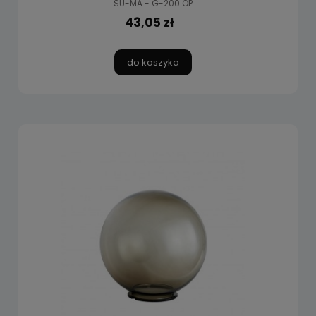
SU-MA - G-200 OP
43,05 zł
do koszyka