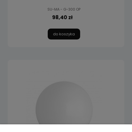
SU-MA - G-300 OP
98,40 zł
do koszyka