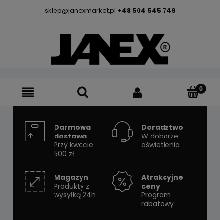
sklep@janexmarket.pl
+48 504 545 749
Darmowa
Doradztwo
dostawa
W doborze
Przy kwocie
oświetlenia
500 zł
Magazyn
Atrakcyjne
Produkty z
ceny
wysyłką 24h
Program
rabatowy