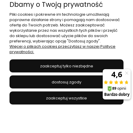
Dbamy o Twoją prywatność
Pliki cookies i pokrewne im technologie umożliwiają
poprawne działanie strony i pomagają nam dostosować
ofertę do Twoich potrzeb. Możesz zaakceptować
Klosz do lampy Klosz G-400 OP SU-MA
wykorzystanie przez nas wszystkich tych plików i przejść
do sklepu lub dostosować użycie plików do swoich
preferencji, wybierając opcję "Dostosuj zgody".
SU-MA - G-400 OP
Więcej o plikach cookies przeczytasz w naszej Polityce
prywatności.
216,48 zł
zaakceptuj tylko niezbędne
do koszyka
dostosuj zgody
zaakceptuj wszystkie