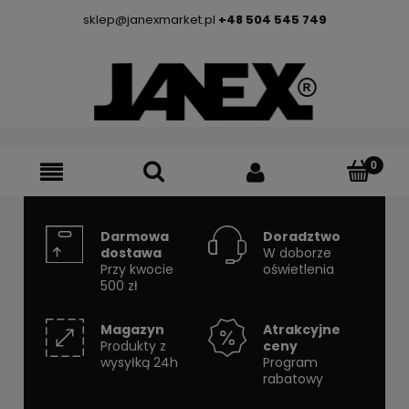
sklep@janexmarket.pl
+48 504 545 749
Darmowa
Doradztwo
dostawa
W doborze
Przy kwocie
oświetlenia
500 zł
Magazyn
Atrakcyjne
Produkty z
ceny
wysyłką 24h
Program
rabatowy