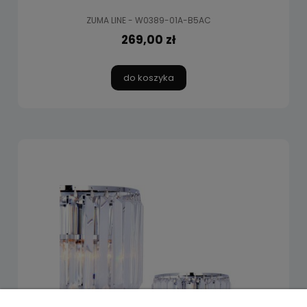
ZUMA LINE - W0389-01A-B5AC
269,00 zł
do koszyka