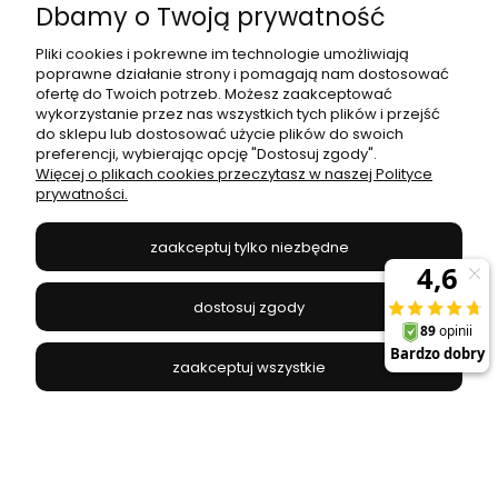
Dbamy o Twoją prywatność
Pliki cookies i pokrewne im technologie umożliwiają
poprawne działanie strony i pomagają nam dostosować
ofertę do Twoich potrzeb. Możesz zaakceptować
wykorzystanie przez nas wszystkich tych plików i przejść
Kinkiet kryształowy w stylu glamour AMEDEO do
do sklepu lub dostosować użycie plików do swoich
sypialni 17106/2W-CHR Zuma Line
preferencji, wybierając opcję "Dostosuj zgody".
Więcej o plikach cookies przeczytasz w naszej Polityce
prywatności.
ZUMA LINE - 17106/2W-CHR
299,00 zł
zaakceptuj tylko niezbędne
do koszyka
dostosuj zgody
zaakceptuj wszystkie