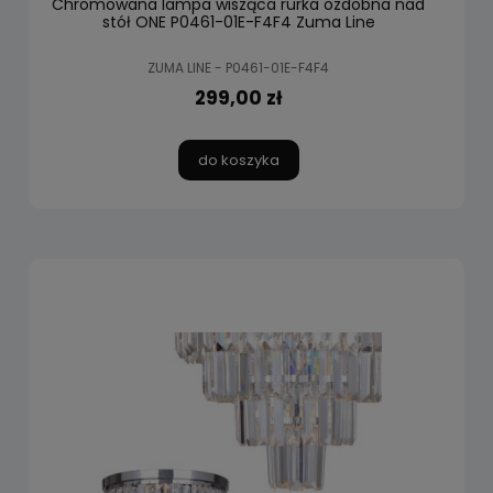
Chromowana lampa wisząca rurka ozdobna nad
stół ONE P0461-01E-F4F4 Zuma Line
ZUMA LINE - P0461-01E-F4F4
299,00 zł
do koszyka