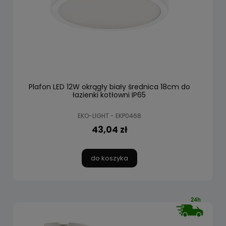
Plafon LED 12W okrągły biały średnica 18cm do
łazienki kotłowni IP65
EKO-LIGHT - EKP0468
43,04 zł
do koszyka