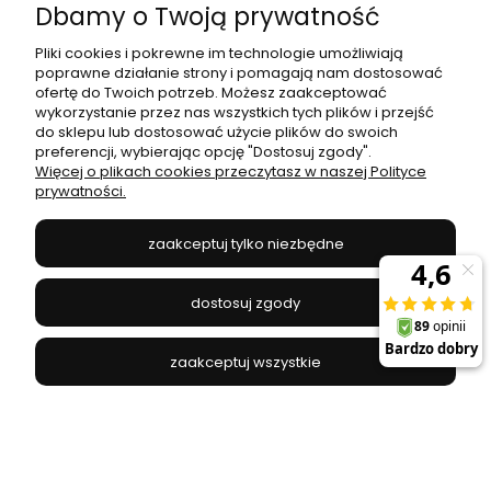
Dbamy o Twoją prywatność
Pliki cookies i pokrewne im technologie umożliwiają
poprawne działanie strony i pomagają nam dostosować
ofertę do Twoich potrzeb. Możesz zaakceptować
wykorzystanie przez nas wszystkich tych plików i przejść
do sklepu lub dostosować użycie plików do swoich
Plafon TOKYO 48W Ø500 mm + Pilot | ML6196
preferencji, wybierając opcję "Dostosuj zgody".
Milagro
Więcej o plikach cookies przeczytasz w naszej Polityce
prywatności.
MILAGRO - ML6196
295,00 zł
zaakceptuj tylko niezbędne
do koszyka
dostosuj zgody
zaakceptuj wszystkie