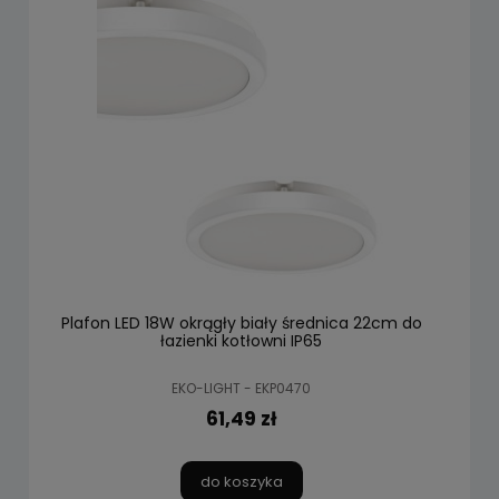
Plafon LED 18W okrągły biały średnica 22cm do
łazienki kotłowni IP65
EKO-LIGHT - EKP0470
61,49 zł
do koszyka