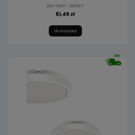
EKO-LIGHT - EKP0471
61,49 zł
do koszyka