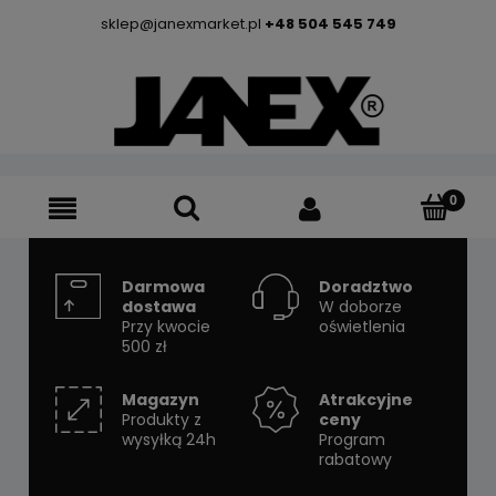
sklep@janexmarket.pl
+48 504 545 749
Darmowa
Doradztwo
dostawa
W doborze
Przy kwocie
oświetlenia
500 zł
Magazyn
Atrakcyjne
Produkty z
ceny
wysyłką 24h
Program
rabatowy