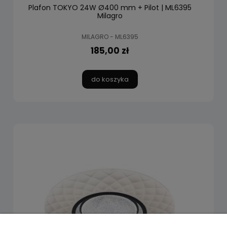
Plafon TOKYO 24W Ø400 mm + Pilot | ML6395
Milagro
MILAGRO - ML6395
185,00 zł
do koszyka