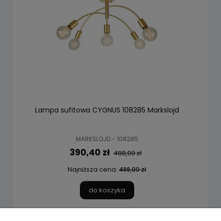
Lampa sufitowa CYGNUS 108285 Markslojd
MARKSLOJD - 108285
390,40 zł
488,00 zł
Najniższa cena:
488,00 zł
do koszyka