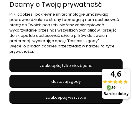
Dbamy o Twoją prywatność
Pliki cookies i pokrewne im technologie umożliwiają
poprawne działanie strony i pomagają nam dostosować
ofertę do Twoich potrzeb. Możesz zaakceptować
wykorzystanie przez nas wszystkich tych plików i przejść
do sklepu lub dostosować użycie plików do swoich
preferencji, wybierając opcję "Dostosuj zgody".
Więcej o plikach cookies przeczytasz w naszej Polityce
prywatności.
zaakceptuj tylko niezbędne
dostosuj zgody
zaakceptuj wszystkie
Lampa sufitowa FALCON z czarnymi abażurami na
długich ramionach Nowodvorski Lighting
NOWODVORSKI - 7950
839,00 zł