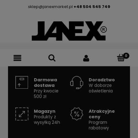
sklep@janexmarket.pl
+48 504 545 749
Darmowa
Doradztwo
dostawa
W doborze
Przy kwocie
oświetlenia
500 zł
Magazyn
Atrakcyjne
Produkty z
ceny
wysyłką 24h
Program
rabatowy