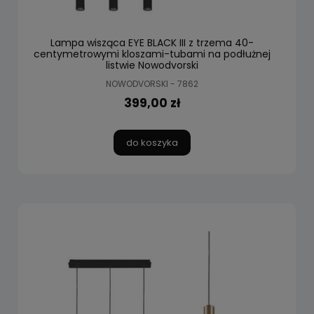
Lampa wisząca EYE BLACK III z trzema 40-
centymetrowymi kloszami-tubami na podłużnej
listwie Nowodvorski
NOWODVORSKI - 7862
399,00 zł
do koszyka