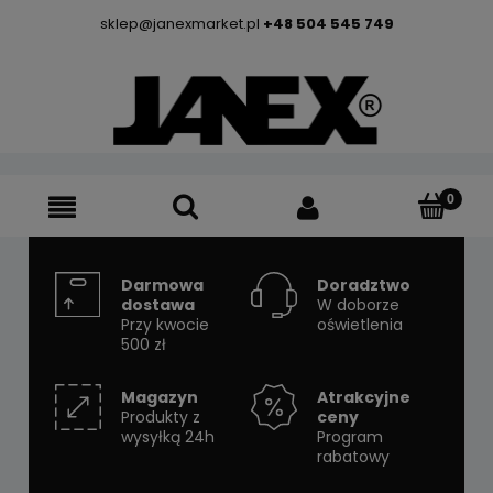
sklep@janexmarket.pl
+48 504 545 749
Darmowa
Doradztwo
dostawa
W doborze
Przy kwocie
oświetlenia
500 zł
Magazyn
Atrakcyjne
Produkty z
ceny
wysyłką 24h
Program
rabatowy