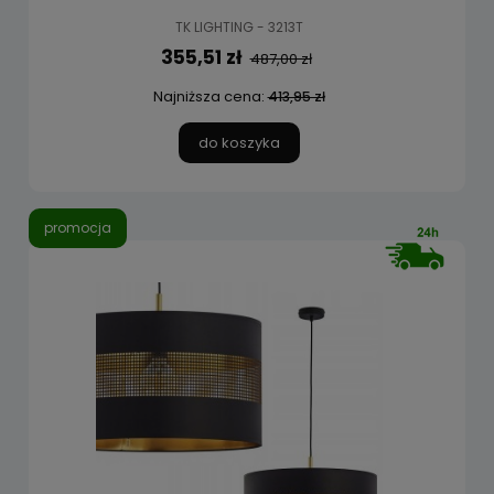
TK LIGHTING - 3213T
355,51 zł
487,00 zł
Najniższa cena:
413,95 zł
do koszyka
promocja