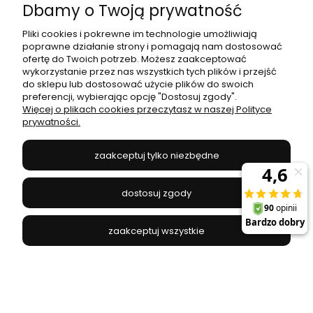
Dbamy o Twoją prywatność
NOWODVORSKI - 7605
Pliki cookies i pokrewne im technologie umożliwiają
199,00 zł
poprawne działanie strony i pomagają nam dostosować
ofertę do Twoich potrzeb. Możesz zaakceptować
wykorzystanie przez nas wszystkich tych plików i przejść
do koszyka
do sklepu lub dostosować użycie plików do swoich
preferencji, wybierając opcję "Dostosuj zgody".
Więcej o plikach cookies przeczytasz w naszej Polityce
prywatności.
zaakceptuj tylko niezbędne
dostosuj zgody
zaakceptuj wszystkie