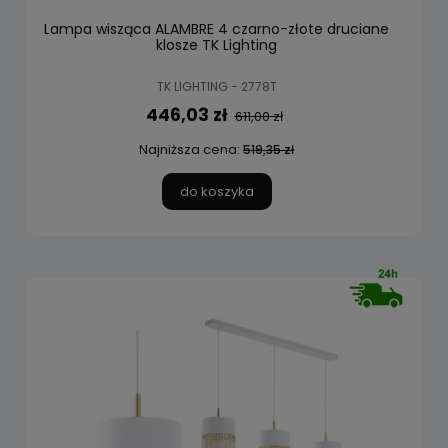
Lampa wisząca ALAMBRE 4 czarno-złote druciane
klosze TK Lighting
TK LIGHTING - 2778T
446,03 zł
611,00 zł
Najniższa cena:
519,35 zł
do koszyka