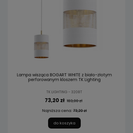
Lampa wisząca BOGART WHITE z biało-złotym
perforowanym kloszem TK Lighting
TK LIGHTING - 3208T
73,20 zł
183,00 zł
Najniższa cena:
73,20 zł
do koszyka