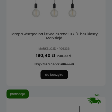
Lampa wisząca na listwie czarna SKY 3L bez kloszy
Markslojd
MARKSLOJD - 106336
190,40 zł
238,00 zł
Najniższa cena:
238,00 zł
do koszyka
promocja