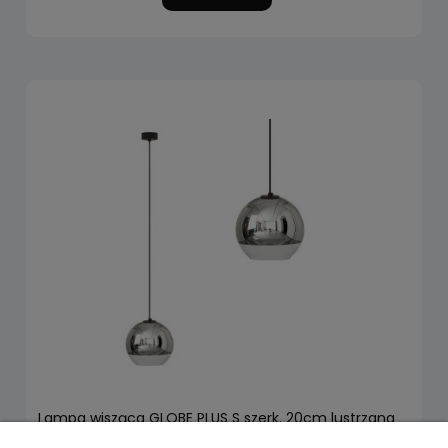
Lampa wisząca GLOBE PLUS S szerk. 20cm lustrzana
metalizowana szklana kula Nowodvorski