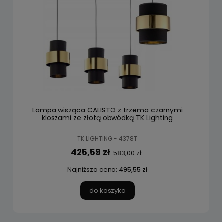
Lampa wisząca CALISTO z trzema czarnymi
kloszami ze złotą obwódką TK Lighting
TK LIGHTING - 4378T
425,59 zł
583,00 zł
Najniższa cena:
495,55 zł
do koszyka