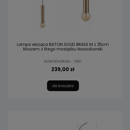
Lampa wisząca BATON SOLID BRASS M z 25cm
kloszem z litego mosiądzu Nowodvorski
NOWODVORSKI - 7851
239,00 zł
do koszyka