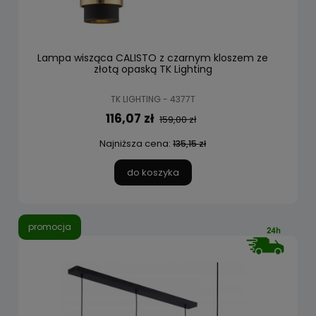
Lampa wisząca CALISTO z czarnym kloszem ze
złotą opaską TK Lighting
TK LIGHTING - 4377T
116,07 zł
159,00 zł
Najniższa cena:
135,15 zł
do koszyka
promocja