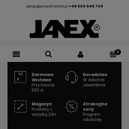
sklep@janexmarket.pl
+48 504 545 749
Darmowa
Doradztwo
dostawa
W doborze
Przy kwocie
oświetlenia
500 zł
Magazyn
Atrakcyjne
Produkty z
ceny
wysyłką 24h
Program
rabatowy