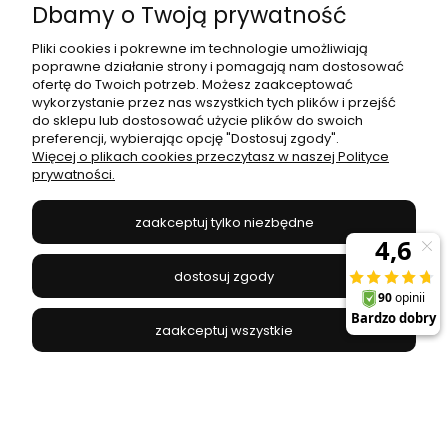
Dbamy o Twoją prywatność
Pliki cookies i pokrewne im technologie umożliwiają
poprawne działanie strony i pomagają nam dostosować
ofertę do Twoich potrzeb. Możesz zaakceptować
Kinkiet BURN WALL chrom / kryształ AZ0911 Azzardo
wykorzystanie przez nas wszystkich tych plików i przejść
do sklepu lub dostosować użycie plików do swoich
preferencji, wybierając opcję "Dostosuj zgody".
AZZARDO - AZ0911
Więcej o plikach cookies przeczytasz w naszej Polityce
prywatności.
309,00 zł
zaakceptuj tylko niezbędne
do koszyka
dostosuj zgody
zaakceptuj wszystkie