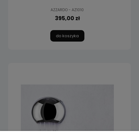
AZZARDO - AZ1010
395,00 zł
do koszyka