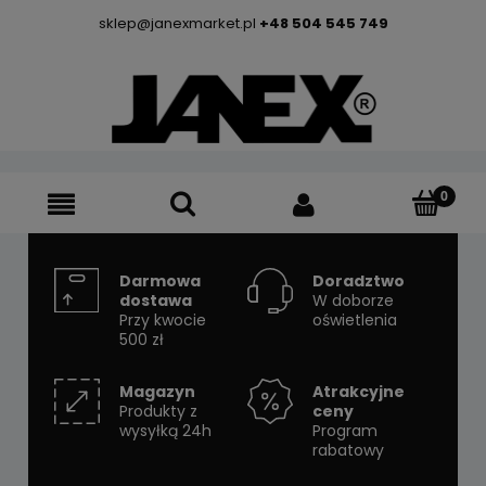
sklep@janexmarket.pl
+48 504 545 749
Darmowa
Doradztwo
dostawa
W doborze
Przy kwocie
oświetlenia
500 zł
Magazyn
Atrakcyjne
Produkty z
ceny
wysyłką 24h
Program
rabatowy