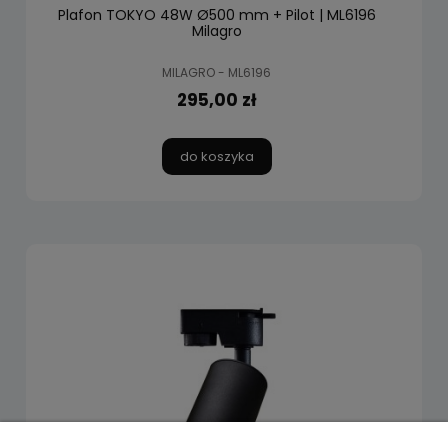
Plafon TOKYO 48W Ø500 mm + Pilot | ML6196
Milagro
MILAGRO - ML6196
295,00 zł
do koszyka