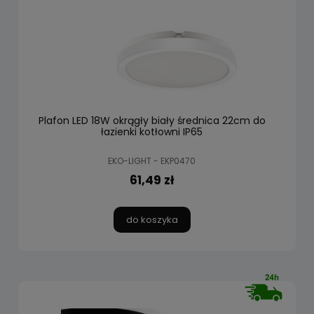
Plafon LED 18W okrągły biały średnica 22cm do
łazienki kotłowni IP65
EKO-LIGHT - EKP0470
61,49 zł
do koszyka