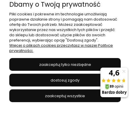
Dbamy o Twoją prywatność
Pliki cookies i pokrewne im technologie umożliwiają
poprawne działanie strony i pomagają nam dostosować
ofertę do Twoich potrzeb. Możesz zaakceptować
wykorzystanie przez nas wszystkich tych plików i przejść
do sklepu lub dostosować użycie plików do swoich
Reflektor MICA BLACK ZOOM track light 1xGU10 1
preferencji, wybierając opcję "Dostosuj zgody".
fazowy | ML7369 Milagro
Więcej o plikach cookies przeczytasz w naszej Polityce
prywatności.
MILAGRO - ML7369
39,00 zł
zaakceptuj tylko niezbędne
do koszyka
dostosuj zgody
zaakceptuj wszystkie