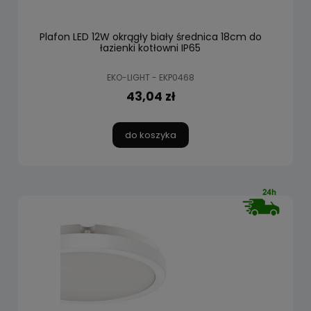
Plafon LED 12W okrągły biały średnica 18cm do
łazienki kotłowni IP65
EKO-LIGHT - EKP0468
43,04 zł
do koszyka