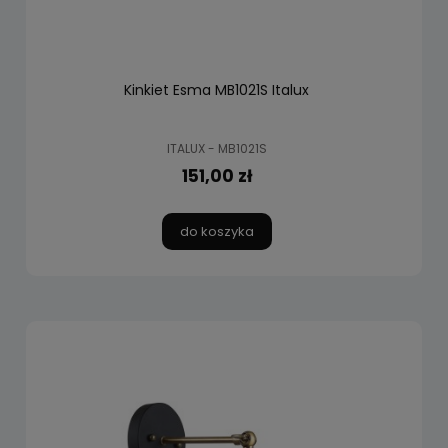
Kinkiet Esma MB1021S Italux
ITALUX - MB1021S
151,00 zł
do koszyka