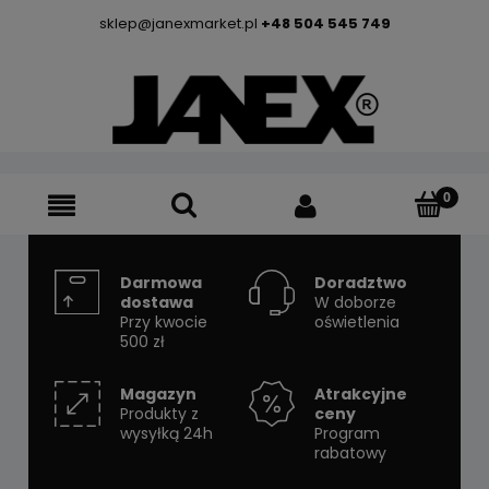
sklep@janexmarket.pl
+48 504 545 749
Darmowa
Doradztwo
dostawa
W doborze
Przy kwocie
oświetlenia
500 zł
Magazyn
Atrakcyjne
Produkty z
ceny
wysyłką 24h
Program
rabatowy