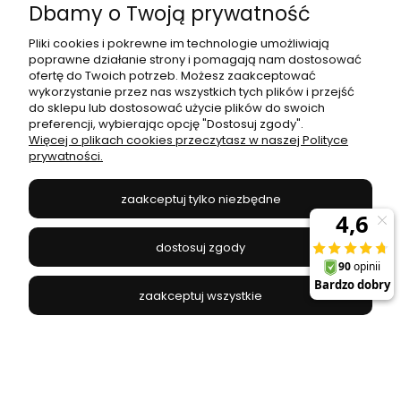
Dbamy o Twoją prywatność
Pliki cookies i pokrewne im technologie umożliwiają
poprawne działanie strony i pomagają nam dostosować
ofertę do Twoich potrzeb. Możesz zaakceptować
Kinkiet Gianni MB16096-1B Italux
wykorzystanie przez nas wszystkich tych plików i przejść
do sklepu lub dostosować użycie plików do swoich
preferencji, wybierając opcję "Dostosuj zgody".
ITALUX - MB16096-1B
Więcej o plikach cookies przeczytasz w naszej Polityce
140,00 zł
prywatności.
zaakceptuj tylko niezbędne
do koszyka
dostosuj zgody
zaakceptuj wszystkie