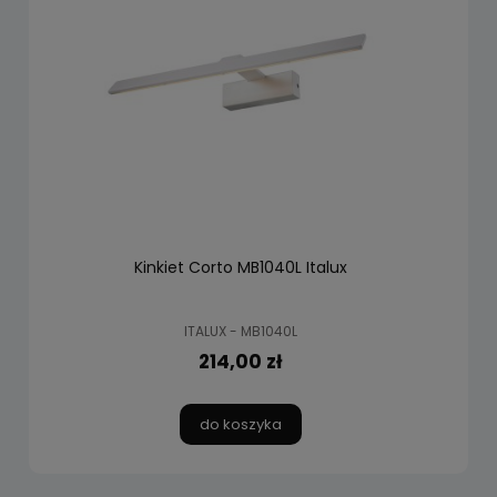
Kinkiet Corto MB1040L Italux
ITALUX - MB1040L
214,00 zł
do koszyka