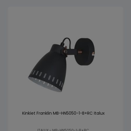
Kinkiet Franklin MB-HN5050-1-B+RC Italux
ITALUX - MB-HN5050-1-B+RC