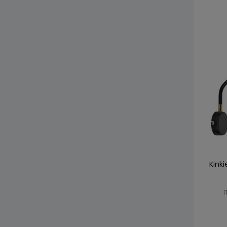
Kink
I