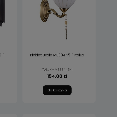
9-1
Kinkiet Baxio MB38445-1 Italux
ITALUX - MB38445-1
154,00 zł
do koszyka