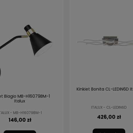
Kinkiet Bonita CL-LEDIN6D It
iet Biagio MB-H16079BM-1
Italux
ITALUX - CL-LEDIN6D
TALUX - MB-H16079BM-1
426,00 zł
146,00 zł