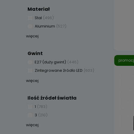
Materiał
Stal
(496)
Aluminium
(527)
więcej
Gwint
promoc
E27 (duży gwint)
(446)
Zintegrowane źródło LED
(603)
więcej
Ilość źródeł światła
1
(783)
3
(210)
więcej