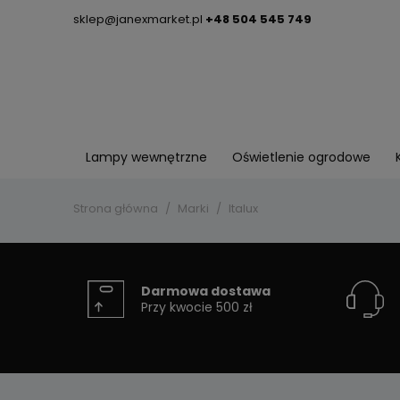
sklep@janexmarket.pl
+48 504 545 749
Lampy wewnętrzne
Oświetlenie ogrodowe
Strona główna
Marki
Italux
Darmowa dostawa
Przy kwocie 500 zł