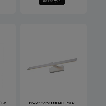
do koszyka
/1 W
Kinkiet Corto MB1040L Italux