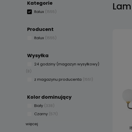
Kategorie
Lamp
Italux
(1555)
Producent
Italux
(1555)
Wysyłka
24 godziny (magazyn wysyłkowy)
(8)
z magazynu producenta
(1551)
Kolor dominujący
Biały
(338)
Czarny
(571)
więcej
I