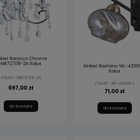
nkiet Barocco Chrome
MB72709-2A Italux
Kinkiet Bastiano WL-4339
Italux
ITALUX - MB72709-2A
ITALUX - WL-43399-1
697,00 zł
71,00 zł
do koszyka
do koszyka