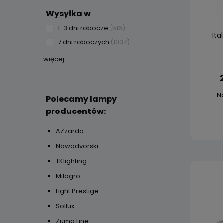
Wysyłka w
1-3 dni robocze
(516)
It
7 dni roboczych
(1037)
więcej
N
Polecamy lampy
producentów:
AZzardo
Nowodvorski
TKlighting
Milagro
Light Prestige
Sollux
Zuma Line