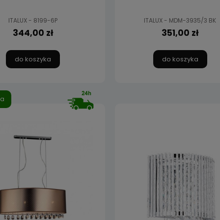
ITALUX - 8199-6P
ITALUX - MDM-3935/3 BK
344,00 zł
351,00 zł
do koszyka
do koszyka
ja