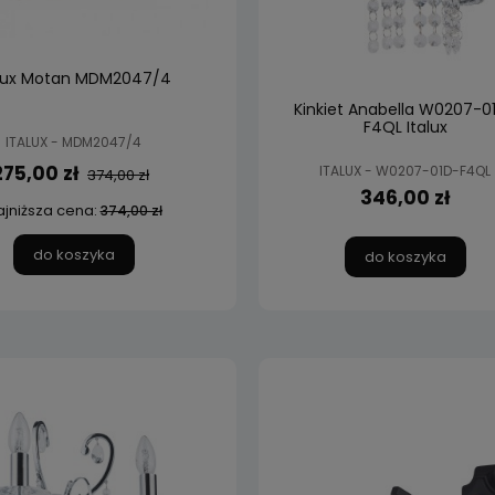
alux Motan MDM2047/4
Kinkiet Anabella W0207-0
F4QL Italux
ITALUX - MDM2047/4
275,00 zł
ITALUX - W0207-01D-F4QL
374,00 zł
346,00 zł
ajniższa cena:
374,00 zł
do koszyka
do koszyka