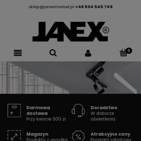
sklep@janexmarket.pl
+48 504 545 749
SYSTEMY SZYNOWE
Darmowa
Doradztwo
dostawa
W doborze
Przy kwocie 500 zł
oświetlenia
Skorzystaj z konfiguratora
Magazyn
Atrakcyjne ceny
Produkty z wysyłką
Program rabatowy