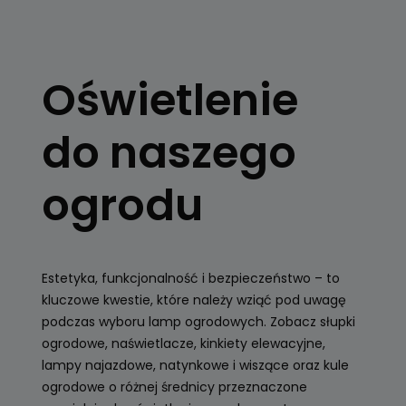
OŚWIETLENIE
OGRODOWE
Oświetlenie
Kule, latarnie
ogrodowe, girlandy
do naszego
Zobacz
ogrodu
Estetyka, funkcjonalność i bezpieczeństwo – to
kluczowe kwestie, które należy wziąć pod uwagę
podczas wyboru lamp ogrodowych. Zobacz słupki
ogrodowe, naświetlacze, kinkiety elewacyjne,
lampy najazdowe, natynkowe i wiszące oraz kule
ogrodowe o różnej średnicy przeznaczone