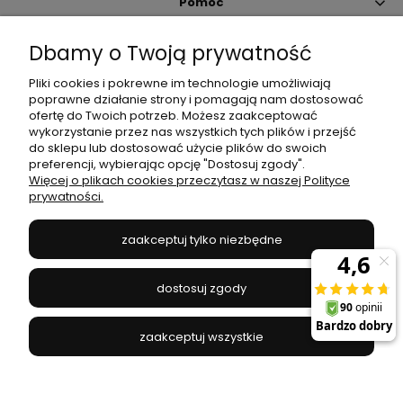
Pomoc
Dbamy o Twoją prywatność
Moje konto
Pliki cookies i pokrewne im technologie umożliwiają
poprawne działanie strony i pomagają nam dostosować
Płatności i dostawa
ofertę do Twoich potrzeb. Możesz zaakceptować
wykorzystanie przez nas wszystkich tych plików i przejść
do sklepu lub dostosować użycie plików do swoich
Informacje
preferencji, wybierając opcję "Dostosuj zgody".
Więcej o plikach cookies przeczytasz w naszej Polityce
prywatności.
O nas
zaakceptuj tylko niezbędne
JANEX
// ul. Przemysłowa 11a, 75-216 Koszalin //
NIP
669-050-03-43
dostosuj zgody
//
Tel.:
504 545 749
//
E-mail:
sklep@janexmarket.pl
zaakceptuj wszystkie
pokaż pełną wersję strony