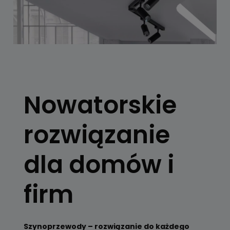
SYSTEMY
SZYNOWE
Nowatorskie
Skorzystaj z
konfiguratora
rozwiązanie
Zobacz
dla domów i
firm
Szynoprzewody – rozwiązanie do każdego