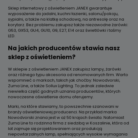
Sklep internetowy z oświetleniem JANEX gwarantuje
wyposażenie do jadalni, kuchni łazienki, salonu/pokoju,
sypialni, a także na klatkę schodową, na antresolę oraz na
korytarz. Bez problemu zakupisz także niezawodne żarówki:
G53, GX53, GU4, GU10, G9, E27, E14 oraz świetlówki i taśmy
LED.
Na jakich producentów stawia nasz
sklep z oświetleniem?
W sklepie z oświetleniem JANEX zakupisz lampy, żarówki
oraz różnego typu akcesoria od renomowanych firm. Warto
wspomnieć o markach, takich jak choćby: Nowodvorski,
Zuma Line, a także Sollux Lighting. To jednak zaledwie
niewielka część godnych uznania producentów, których
nowoczesne oświetlenie domu oferujemy.
Marki, na które stawiamy, to powszechnie szanowani w
branży oświetleniowej producenci. Na przykład marka
Nowodvorski znana jest w aż 50 krajach świata. Natomiast
Zuma Line to rodzinna firma z siedzibą w Koszalinie, która od
lat zajmuje się projektowaniem oraz produkcją
niepowtarzalnych lamp, spełniających wysokie wymagania