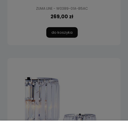
ZUMA LINE - W0389-01A-B5AC
269,00 zł
do koszyka