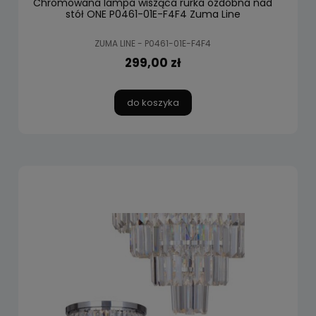
Chromowana lampa wisząca rurka ozdobna nad
stół ONE P0461-01E-F4F4 Zuma Line
ZUMA LINE - P0461-01E-F4F4
299,00 zł
do koszyka