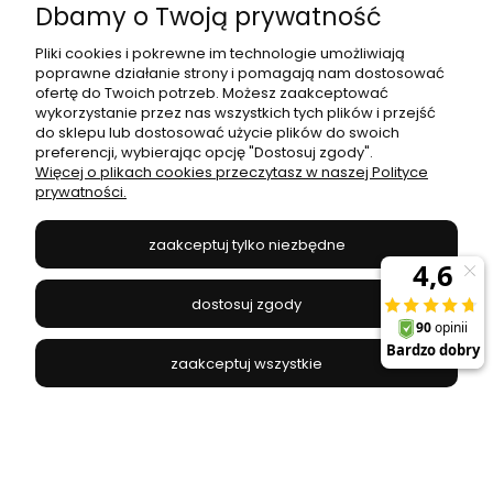
Dbamy o Twoją prywatność
Pliki cookies i pokrewne im technologie umożliwiają
poprawne działanie strony i pomagają nam dostosować
ofertę do Twoich potrzeb. Możesz zaakceptować
wykorzystanie przez nas wszystkich tych plików i przejść
Kinkiet kryształowy w stylu glamour AMEDEO do
do sklepu lub dostosować użycie plików do swoich
sypialni 17106/2W-CHR Zuma Line
preferencji, wybierając opcję "Dostosuj zgody".
Więcej o plikach cookies przeczytasz w naszej Polityce
prywatności.
ZUMA LINE - 17106/2W-CHR
299,00 zł
zaakceptuj tylko niezbędne
do koszyka
dostosuj zgody
zaakceptuj wszystkie