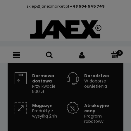
sklep@janexmarket.pl
+48 504 545 749
Darmowa
Doradztwo
dostawa
W doborze
Przy kwocie
oświetlenia
500 zł
Magazyn
Atrakcyjne
Produkty z
ceny
wysyłką 24h
Program
rabatowy