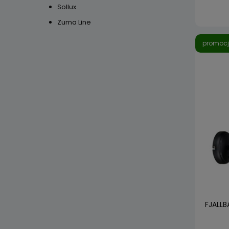
Sollux
Zuma Line
promoc
FJALLB