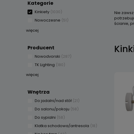
Kategorie
Kinkiety
(1030)
Nie zawsz
potrzebuj
Nowoczesne
(51)
ścianie, p
więcej
Kink
Producent
Nowodvorski
(287)
TK Lighting
(180)
więcej
Wnętrza
Do jadalni/nad stół
(21)
Do salonu/pokoju
(58)
Do sypialni
(58)
Klatka schodowa/antresola
(18)