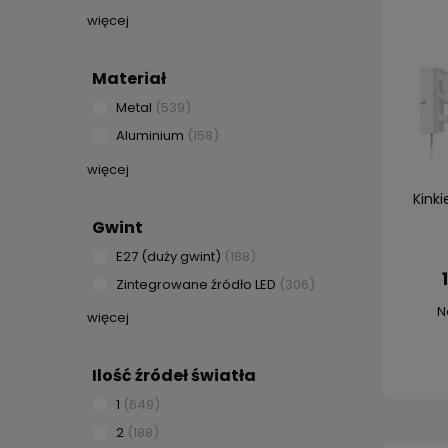
więcej
Materiał
Metal
(539)
Aluminium
(158)
więcej
Kinki
Gwint
E27 (duży gwint)
(188)
Zintegrowane źródło LED
(306)
N
więcej
Ilość źródeł światła
1
(649)
2
(188)