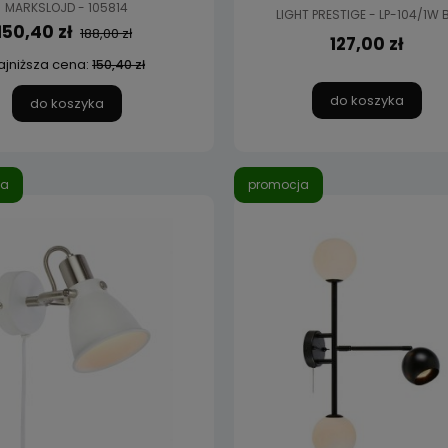
MARKSLOJD - 105814
LIGHT PRESTIGE - LP-104/1W 
150,40 zł
188,00 zł
127,00 zł
ajniższa cena:
150,40 zł
do koszyka
do koszyka
ja
promocja