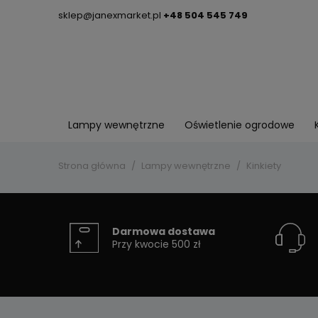
sklep@janexmarket.pl
+48 504 545 749
Lampy wewnętrzne
Oświetlenie ogrodowe
Strona główna
Lampy wewnętrzne
Kinkiety
Darmowa dostawa
Przy kwocie 500 zł