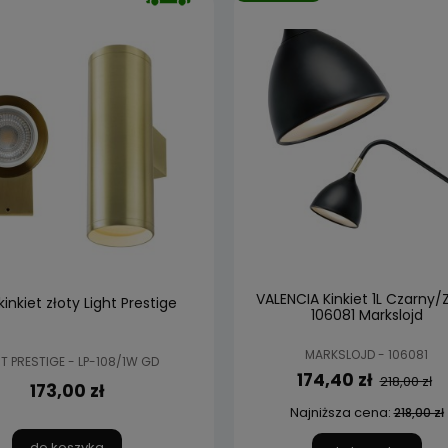
VALENCIA Kinkiet 1L Czarny/
kinkiet złoty Light Prestige
106081 Markslojd
MARKSLOJD - 106081
T PRESTIGE - LP-108/1W GD
174,40 zł
218,00 zł
173,00 zł
Najniższa cena:
218,00 zł
do koszyka