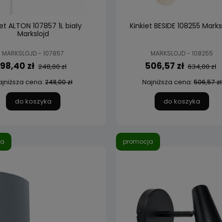
iet ALTON 107857 1L biały
Kinkiet BESIDE 108255 Marks
Markslojd
MARKSLOJD - 107857
MARKSLOJD - 108255
198,40 zł
506,57 zł
248,00 zł
634,00 zł
ajniższa cena:
Najniższa cena:
248,00 zł
506,57 zł
do koszyka
do koszyka
ja
promocja