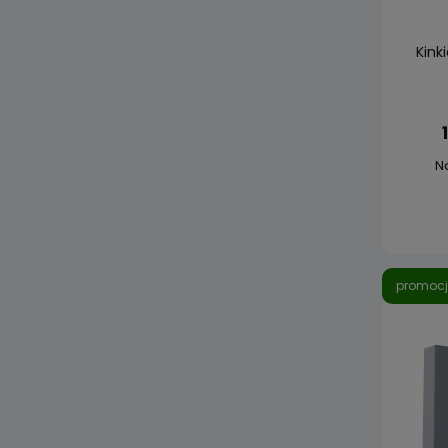
Kink
N
promoc