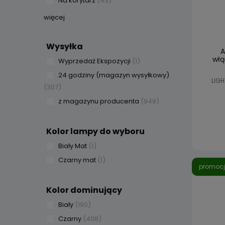
Na korytarz
(43)
więcej
Wysyłka
A
włą
Wyprzedaż Ekspozycji
(1)
24 godziny (magazyn wysyłkowy)
LIGH
(307)
z magazynu producenta
(949)
Kolor lampy do wyboru
Biały Mat
(1)
Czarny mat
(1)
promoc
Kolor dominujący
Biały
(190)
Czarny
(408)