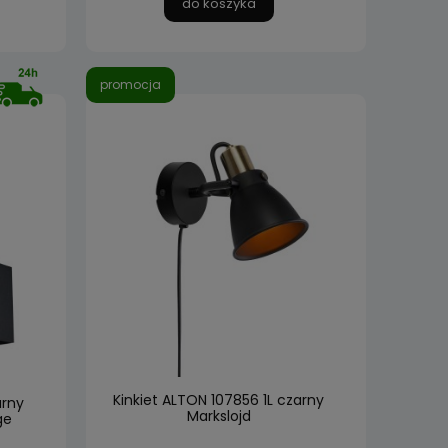
do koszyka
promocja
Kinkiet ALTON 107856 1L czarny
arny
Markslojd
ge