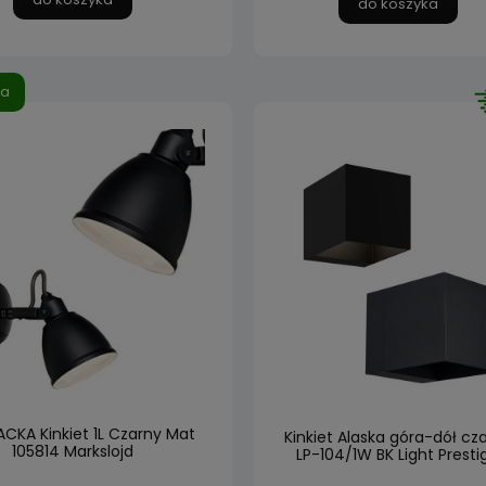
do koszyka
ja
ACKA Kinkiet 1L Czarny Mat
Kinkiet Alaska góra-dół cz
105814 Markslojd
LP-104/1W BK Light Presti