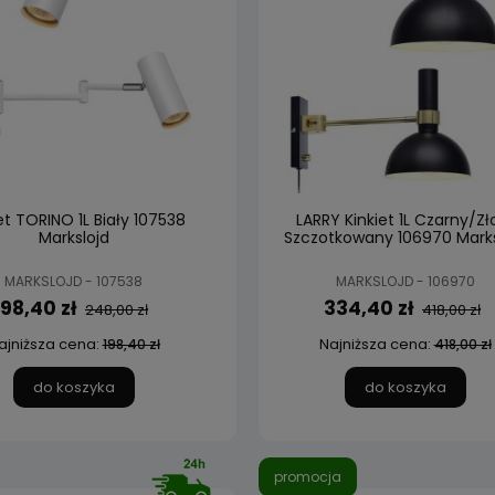
et TORINO 1L Biały 107538
LARRY Kinkiet 1L Czarny/Zł
Markslojd
Szczotkowany 106970 Marks
MARKSLOJD - 107538
MARKSLOJD - 106970
198,40 zł
334,40 zł
248,00 zł
418,00 zł
ajniższa cena:
Najniższa cena:
198,40 zł
418,00 zł
do koszyka
do koszyka
promocja