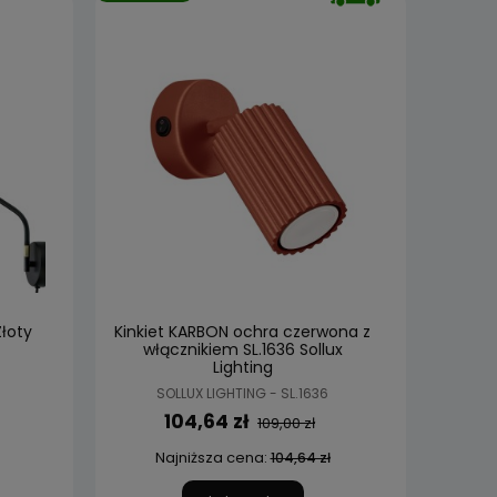
Złoty
Kinkiet KARBON ochra czerwona z
włącznikiem SL.1636 Sollux
Lighting
SOLLUX LIGHTING - SL.1636
104,64 zł
109,00 zł
Najniższa cena:
104,64 zł