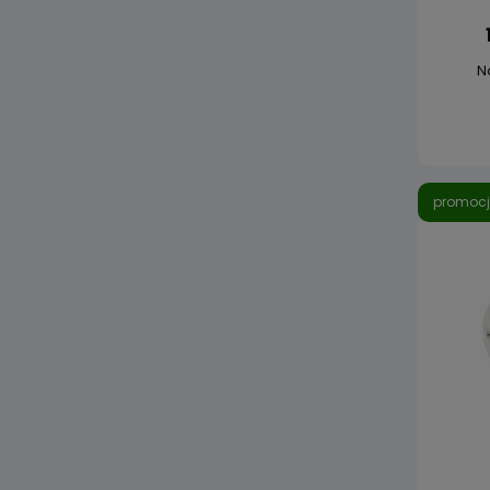
N
promoc