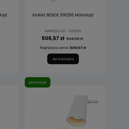
lojd
Kinkiet BESIDE 108256 Markslojd
MARKSLOJD - 108256
506,57 zł
634,00 zł
Najniższa cena:
506,57 zł
do koszyka
promocja