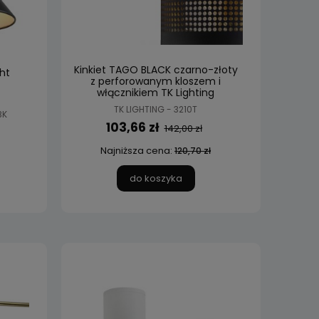
Kinkiet TAGO BLACK czarno-złoty
ht
z perforowanym kloszem i
włącznikiem TK Lighting
TK LIGHTING - 3210T
BK
103,66 zł
142,00 zł
Najniższa cena:
120,70 zł
do koszyka