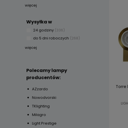
więcej
Wysyłka w
24 godziny
(336)
do 5 dni roboczych
(268)
więcej
Polecamy lampy
producentów:
Torre 
AZzardo
Nowodvorski
LIGH
TKlighting
Milagro
Light Prestige