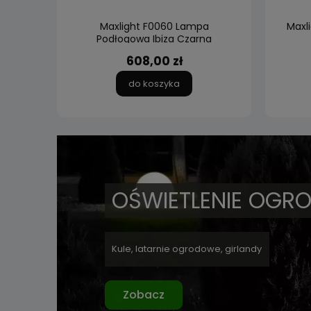
ząca
Maxlight F0060 Lampa
Maxl
Podłogowa Ibiza Czarna
608,00 zł
do koszyka
OŚWIETLENIE OGR
Kule, latarnie ogrodowe, girlandy
Zobacz