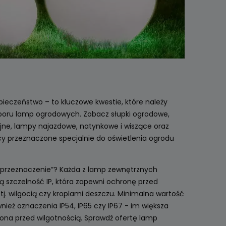
pieczeństwo – to kluczowe kwestie, które należy
oru lamp ogrodowych. Zobacz słupki ogrodowe,
yjne, lampy najazdowe, natynkowe i wiszące oraz
cy przeznaczone specjalnie do oświetlenia ogrodu
 przeznaczenie”? Każda z lamp zewnętrznych
 szczelność IP, która zapewni ochronę przed
. wilgocią czy kroplami deszczu. Minimalna wartość
wnież oznaczenia IP54, IP65 czy IP67 - im większa
ona przed wilgotnością. Sprawdź ofertę lamp