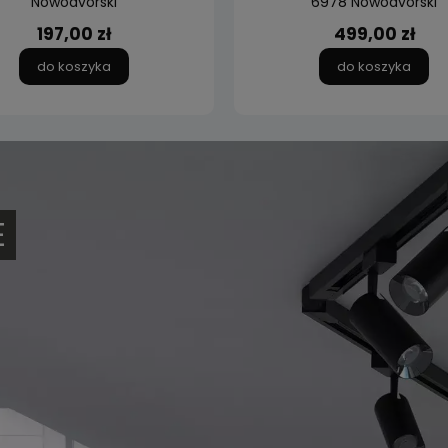
Nowodvorski
6978 Nowodvorski
197,00 zł
499,00 zł
do koszyka
do koszyka
E