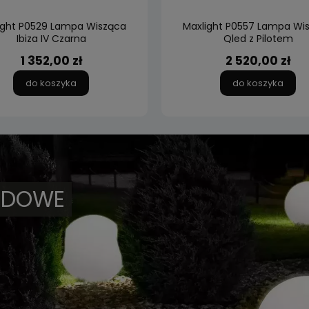
ight P0529 Lampa Wisząca
Maxlight P0557 Lampa Wi
Ibiza IV Czarna
Qled z Pilotem
1 352,00 zł
2 520,00 zł
do koszyka
do koszyka
ODOWE