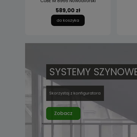
ing
CUBE M 8966 Nowodvorski
589,00 zł
do koszyka
SYSTEMY SZYNOW
Skorzystaj z konfiguratora
Zobacz