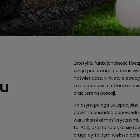
Estetyka, funkcjonalność i bez
wziąć pod uwagę podczas wyb
naświetlacze, kinkiety elewac
du
kule ogrodowe o różnej średni
oraz terenu posesji.
Na czym polega to „specjalne
powinna posiadać odpowiednią
warunkami atmosferycznymi, tj
to IP44, często spotyka się ró
druga cyfra, tym większa ochr