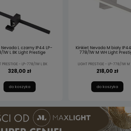
t Nevada L czarny IP44 LP-
Kinkiet Nevada M biały IP44
/1W L BK Light Prestige
778/1W M WH Light Presti
T PRESTIGE - LP-778/1W L BK
LIGHT PRESTIGE - LP-778/1W M
328,00 zł
218,00 zł
do koszyka
do koszyka