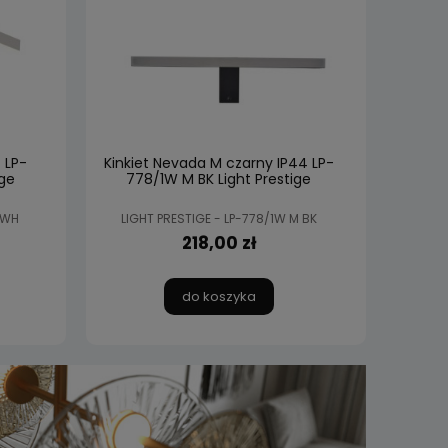
 LP-
Kinkiet Nevada M czarny IP44 LP-
ge
778/1W M BK Light Prestige
 WH
LIGHT PRESTIGE - LP-778/1W M BK
218,00 zł
do koszyka