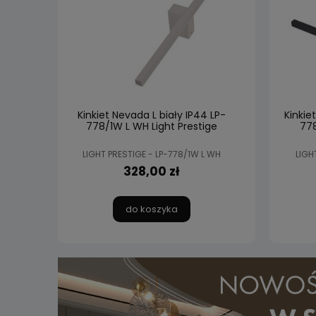
Kinkiet Nevada L biały IP44 LP-
Kinkie
778/1W L WH Light Prestige
778
LIGHT PRESTIGE - LP-778/1W L WH
LIGH
328,00 zł
do koszyka