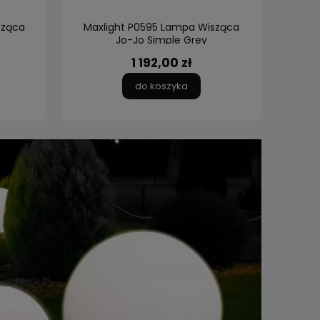
sząca
Maxlight P0595 Lampa Wisząca
Maxl
Jo-Jo Simple Grey
1 192,00 zł
do koszyka