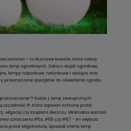
pieczeństwo – to kluczowe kwestie, które należy
oru lamp ogrodowych. Zobacz słupki ogrodowe,
yjne, lampy najazdowe, natynkowe i wiszące oraz
cy przeznaczone specjalnie do oświetlenia ogrodu
 przeznaczenie”? Każda z lamp zewnętrznych
 szczelność IP, która zapewni ochronę przed
. wilgocią czy kroplami deszczu. Minimalna wartość
wnież oznaczenia IP54, IP65 czy IP67 - im większa
ona przed wilgotnością. Sprawdź ofertę lamp