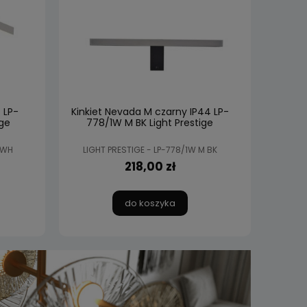
 LP-
Kinkiet Nevada M czarny IP44 LP-
ge
778/1W M BK Light Prestige
 WH
LIGHT PRESTIGE - LP-778/1W M BK
218,00 zł
do koszyka