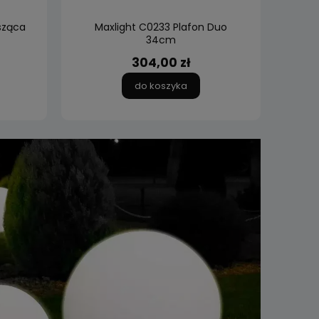
sząca
Maxlight C0233 Plafon Duo
Maxl
34cm
M
304,00 zł
do koszyka