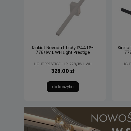
Kinkiet Nevada L biały IP44 LP-
Kinkie
778/1W L WH Light Prestige
778
LIGHT PRESTIGE - LP-778/1W L WH
LIGH
328,00 zł
do koszyka