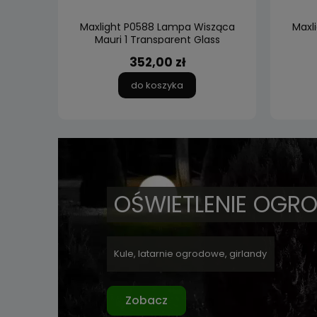
ząca
Maxlight P0588 Lampa Wisząca
Maxli
Mauri 1 Transparent Glass
352,00 zł
do koszyka
OŚWIETLENIE OGR
Kule, latarnie ogrodowe, girlandy
Zobacz