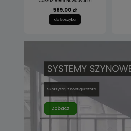
ing
CUBE M 8966 Nowodvorski
589,00 zł
do koszyka
SYSTEMY SZYNOW
Skorzystaj z konfiguratora
Zobacz