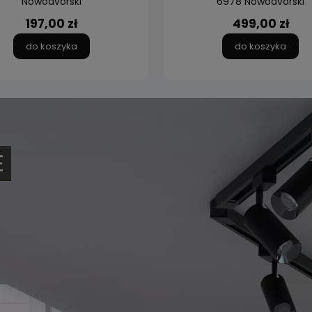
Nowodvorski
6978 Nowodvorski
197,00 zł
499,00 zł
do koszyka
do koszyka
E