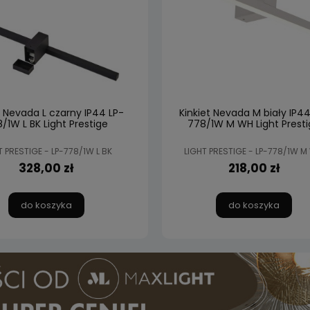
t Nevada L czarny IP44 LP-
Kinkiet Nevada M biały IP44
/1W L BK Light Prestige
778/1W M WH Light Presti
T PRESTIGE - LP-778/1W L BK
LIGHT PRESTIGE - LP-778/1W M
328,00 zł
218,00 zł
do koszyka
do koszyka