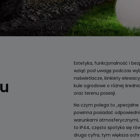
Estetyka, funkcjonalność i bez
wziąć pod uwagę podczas wyb
naświetlacze, kinkiety elewac
du
kule ogrodowe o różnej średni
oraz terenu posesji.
Na czym polega to „specjalne
powinna posiadać odpowiednią
warunkami atmosferycznymi, tj
to IP44, często spotyka się ró
druga cyfra, tym większa ochr