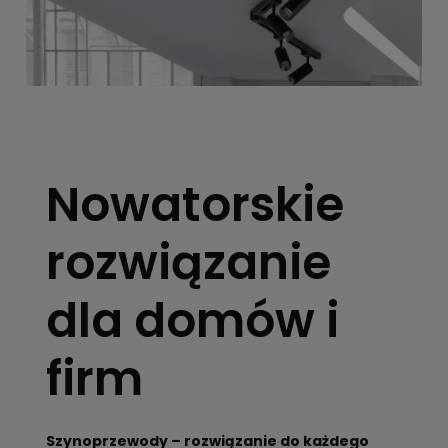
SYSTEMY
SZYNOWE
Nowatorskie
Skorzystaj z
konfiguratora
rozwiązanie
Zobacz
dla domów i
firm
Szynoprzewody – rozwiązanie do każdego