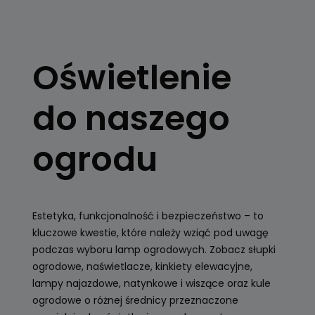
OŚWIETLENIE
OGRODOWE
Oświetlenie
Kule, latarnie
ogrodowe, girlandy
do naszego
Zobacz
ogrodu
Estetyka, funkcjonalność i bezpieczeństwo – to
kluczowe kwestie, które należy wziąć pod uwagę
podczas wyboru lamp ogrodowych. Zobacz słupki
ogrodowe, naświetlacze, kinkiety elewacyjne,
lampy najazdowe, natynkowe i wiszące oraz kule
ogrodowe o różnej średnicy przeznaczone