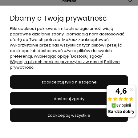
Pomoc
Dbamy o Twoją prywatność
Moje konto
Pliki cookies i pokrewne im technologie umożliwiają
poprawne działanie strony i pomagają nam dostosować
Płatności i dostawa
ofertę do Twoich potrzeb. Możesz zaakceptować
wykorzystanie przez nas wszystkich tych plików i przejść
do sklepu lub dostosować użycie plików do swoich
Informacje
preferencji, wybierając opcję "Dostosuj zgody".
Więcej o plikach cookies przeczytasz w naszej Polityce
prywatności.
O nas
zaakceptuj tylko niezbędne
JANEX
// ul. Przemysłowa 11a, 75-216 Koszalin //
NIP
669-050-03-43
dostosuj zgody
//
Tel.:
504 545 749
//
E-mail:
sklep@janexmarket.pl
zaakceptuj wszystkie
pokaż pełną wersję strony