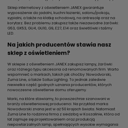
Sklep internetowy z oświetleniem JANEX gwarantuje
wyposażenie do jadalni, kuchni łazienki, salonu/pokoju,
sypialni, a także na klatkę schodową, na antresolę oraz na
korytarz. Bez problemu zakupisz także niezawodne żarówki:
G53, GX53, GU4, GU10, G9, E27, E14 oraz świetlówki i taśmy
LED.
Na jakich producentów stawia nasz
sklep z oświetleniem?
W sklepie z oświetleniem JANEX zakupisz lampy, żarówki
oraz różnego typu akcesoria od renomowanych firm. Warto
wspomnieć o markach, takich jak choćby: Nowodvorski,
Zuma Line, a także Sollux Lighting. To jednak zaledwie
niewielka część godnych uznania producentów, których
nowoczesne oświetlenie domu oferujemy.
Marki, na które stawiamy, to powszechnie szanowani w
branży oświetleniowej producenci. Na przykład marka
Nowodvorski znana jest w aż 50 krajach świata. Natomiast
Zuma Line to rodzinna firma z siedzibą w Koszalinie, która od
lat zajmuje się projektowaniem oraz produkcją
niepowtarzalnych lamp, spełniających wysokie wymagania