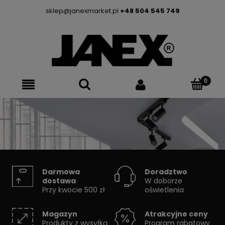
sklep@janexmarket.pl
+48 504 545 749
SYSTEMY SZYNOWE
Darmowa
Doradztwo
dostawa
W doborze
Przy kwocie 500 zł
oświetlenia
Skorzystaj z konfiguratora
Magazyn
Atrakcyjne ceny
Produkty z wysyłką
Program rabatowy