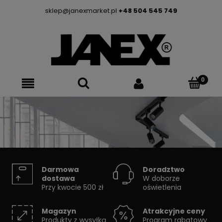
sklep@janexmarket.pl
+48 504 545 749
SYSTEMY SZYNOWE
Darmowa
Doradztwo
dostawa
W doborze
Przy kwocie 500 zł
oświetlenia
Skorzystaj z konfiguratora
Magazyn
Atrakcyjne ceny
Produkty z wysyłką
Program rabatowy