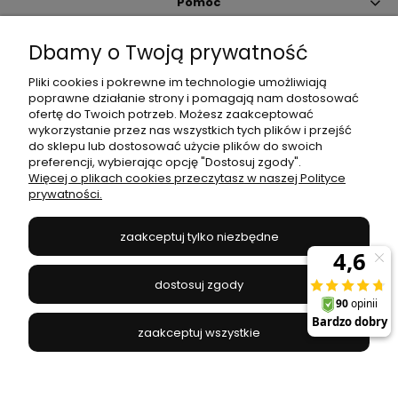
Pomoc
Dbamy o Twoją prywatność
Moje konto
Pliki cookies i pokrewne im technologie umożliwiają
poprawne działanie strony i pomagają nam dostosować
Płatności i dostawa
ofertę do Twoich potrzeb. Możesz zaakceptować
wykorzystanie przez nas wszystkich tych plików i przejść
do sklepu lub dostosować użycie plików do swoich
Informacje
preferencji, wybierając opcję "Dostosuj zgody".
Więcej o plikach cookies przeczytasz w naszej Polityce
prywatności.
O nas
zaakceptuj tylko niezbędne
JANEX
// ul. Przemysłowa 11a, 75-216 Koszalin //
NIP
669-050-03-43
dostosuj zgody
//
Tel.:
504 545 749
//
E-mail:
sklep@janexmarket.pl
zaakceptuj wszystkie
pokaż pełną wersję strony