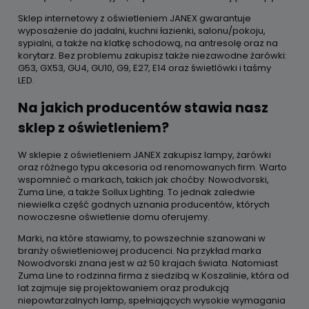
Sklep internetowy z oświetleniem JANEX gwarantuje
wyposażenie do jadalni, kuchni łazienki, salonu/pokoju,
sypialni, a także na klatkę schodową, na antresolę oraz na
korytarz. Bez problemu zakupisz także niezawodne żarówki:
G53, GX53, GU4, GU10, G9, E27, E14 oraz świetlówki i taśmy
LED.
Na jakich producentów stawia nasz
sklep z oświetleniem?
W sklepie z oświetleniem JANEX zakupisz lampy, żarówki
oraz różnego typu akcesoria od renomowanych firm. Warto
wspomnieć o markach, takich jak choćby: Nowodvorski,
Zuma Line, a także Sollux Lighting. To jednak zaledwie
niewielka część godnych uznania producentów, których
nowoczesne oświetlenie domu oferujemy.
Marki, na które stawiamy, to powszechnie szanowani w
branży oświetleniowej producenci. Na przykład marka
Nowodvorski znana jest w aż 50 krajach świata. Natomiast
Zuma Line to rodzinna firma z siedzibą w Koszalinie, która od
lat zajmuje się projektowaniem oraz produkcją
niepowtarzalnych lamp, spełniających wysokie wymagania