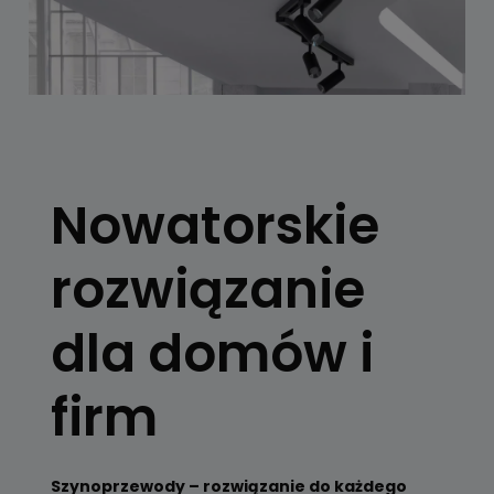
SYSTEMY
SZYNOWE
Nowatorskie
Skorzystaj z
konfiguratora
rozwiązanie
Zobacz
dla domów i
firm
Szynoprzewody – rozwiązanie do każdego