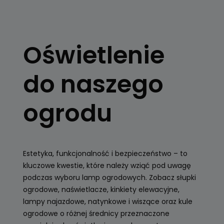
OŚWIETLENIE
OGRODOWE
Oświetlenie
Kule, latarnie
ogrodowe, girlandy
do naszego
Zobacz
ogrodu
Estetyka, funkcjonalność i bezpieczeństwo – to
kluczowe kwestie, które należy wziąć pod uwagę
podczas wyboru lamp ogrodowych. Zobacz słupki
ogrodowe, naświetlacze, kinkiety elewacyjne,
lampy najazdowe, natynkowe i wiszące oraz kule
ogrodowe o różnej średnicy przeznaczone