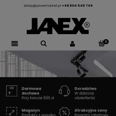
sklep@janexmarket.pl
+48 504 545 749
SYSTEMY SZYNOWE
Darmowa
Doradztwo
dostawa
W doborze
Przy kwocie 500 zł
oświetlenia
Skorzystaj z konfiguratora
Magazyn
Atrakcyjne ceny
Produkty z wysyłką
Program rabatowy