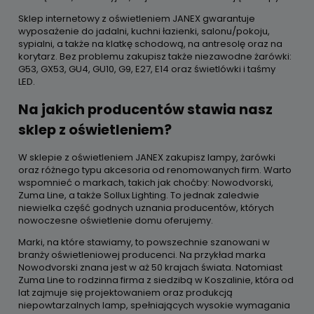
Sklep internetowy z oświetleniem JANEX gwarantuje
wyposażenie do jadalni, kuchni łazienki, salonu/pokoju,
sypialni, a także na klatkę schodową, na antresolę oraz na
korytarz. Bez problemu zakupisz także niezawodne żarówki:
G53, GX53, GU4, GU10, G9, E27, E14 oraz świetlówki i taśmy
LED.
Na jakich producentów stawia nasz
sklep z oświetleniem?
W sklepie z oświetleniem JANEX zakupisz lampy, żarówki
oraz różnego typu akcesoria od renomowanych firm. Warto
wspomnieć o markach, takich jak choćby: Nowodvorski,
Zuma Line, a także Sollux Lighting. To jednak zaledwie
niewielka część godnych uznania producentów, których
nowoczesne oświetlenie domu oferujemy.
Marki, na które stawiamy, to powszechnie szanowani w
branży oświetleniowej producenci. Na przykład marka
Nowodvorski znana jest w aż 50 krajach świata. Natomiast
Zuma Line to rodzinna firma z siedzibą w Koszalinie, która od
lat zajmuje się projektowaniem oraz produkcją
niepowtarzalnych lamp, spełniających wysokie wymagania