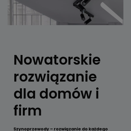
SYSTEMY
SZYNOWE
Nowatorskie
Skorzystaj z
konfiguratora
rozwiązanie
Zobacz
dla domów i
firm
Szynoprzewody – rozwiązanie do każdego