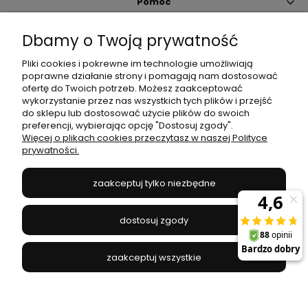
Pomoc
Dbamy o Twoją prywatność
Moje konto
Pliki cookies i pokrewne im technologie umożliwiają
poprawne działanie strony i pomagają nam dostosować
Płatności i dostawa
ofertę do Twoich potrzeb. Możesz zaakceptować
wykorzystanie przez nas wszystkich tych plików i przejść
do sklepu lub dostosować użycie plików do swoich
Informacje
preferencji, wybierając opcję "Dostosuj zgody".
Więcej o plikach cookies przeczytasz w naszej Polityce
prywatności.
O nas
zaakceptuj tylko niezbędne
JANEX
// ul. Przemysłowa 11a, 75-216 Koszalin //
NIP
669-050-03-43
dostosuj zgody
//
Tel.:
504 545 749
//
E-mail:
sklep@janexmarket.pl
zaakceptuj wszystkie
pokaż pełną wersję strony