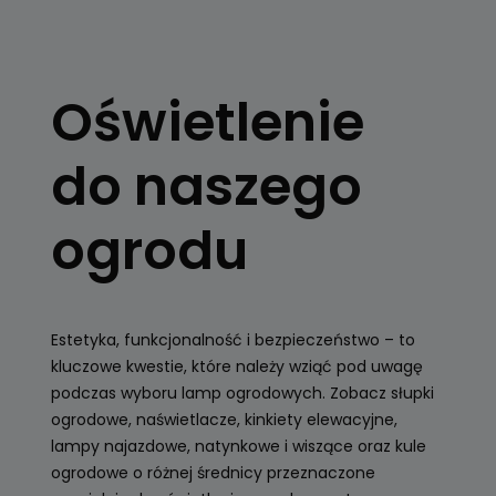
OŚWIETLENIE
OGRODOWE
Oświetlenie
Kule, latarnie
ogrodowe, girlandy
do naszego
Zobacz
ogrodu
Estetyka, funkcjonalność i bezpieczeństwo – to
kluczowe kwestie, które należy wziąć pod uwagę
podczas wyboru lamp ogrodowych. Zobacz słupki
ogrodowe, naświetlacze, kinkiety elewacyjne,
lampy najazdowe, natynkowe i wiszące oraz kule
ogrodowe o różnej średnicy przeznaczone