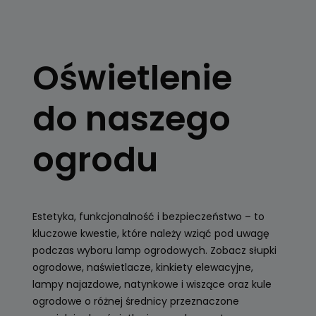
OŚWIETLENIE
OGRODOWE
Oświetlenie
Kule, latarnie
ogrodowe, girlandy
do naszego
Zobacz
ogrodu
Estetyka, funkcjonalność i bezpieczeństwo – to
kluczowe kwestie, które należy wziąć pod uwagę
podczas wyboru lamp ogrodowych. Zobacz słupki
ogrodowe, naświetlacze, kinkiety elewacyjne,
lampy najazdowe, natynkowe i wiszące oraz kule
ogrodowe o różnej średnicy przeznaczone