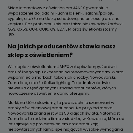
Sklep internetowy z oświetleniem JANEX gwarantuje
wyposażenie do jadalni, kuchni łazienki, salonu/pokoju,
sypialni, a także na klatkę schodową, na antresolę oraz na
korytarz. Bez problemu zakupisz także niezawodne żarówki:
G53, GX53, GU4, GU10, G9, E27, E14 oraz świetlówki i taśmy
LED.
Na jakich producentów stawia nasz
sklep z oświetleniem?
W sklepie z oświetleniem JANEX zakupisz lampy, żarówki
oraz różnego typu akcesoria od renomowanych firm. Warto
wspomnieć o markach, takich jak choćby: Nowodvorski,
Zuma Line, a także Sollux Lighting. To jednak zaledwie
niewielka część godnych uznania producentów, których
nowoczesne oświetlenie domu oferujemy.
Marki, na które stawiamy, to powszechnie szanowani w
branży oświetleniowej producenci. Na przykład marka
Nowodvorski znana jest w aż 50 krajach świata. Natomiast
Zuma Line to rodzinna firma z siedzibą w Koszalinie, która od
lat zajmuje się projektowaniem oraz produkcją
niepowtarzalnych lamp, spełniających wysokie wymagania