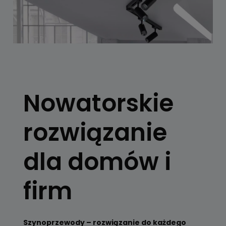
SYSTEMY
SZYNOWE
Nowatorskie
Skorzystaj z
konfiguratora
rozwiązanie
Zobacz
dla domów i
firm
Szynoprzewody – rozwiązanie do każdego