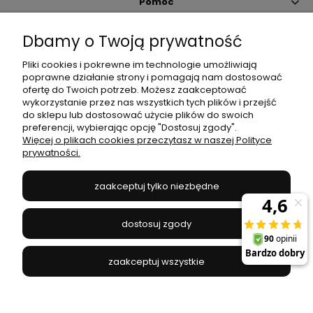
Pomoc
Dbamy o Twoją prywatność
Moje konto
Pliki cookies i pokrewne im technologie umożliwiają
poprawne działanie strony i pomagają nam dostosować
Płatności i dostawa
ofertę do Twoich potrzeb. Możesz zaakceptować
wykorzystanie przez nas wszystkich tych plików i przejść
do sklepu lub dostosować użycie plików do swoich
Informacje
preferencji, wybierając opcję "Dostosuj zgody".
Więcej o plikach cookies przeczytasz w naszej Polityce
prywatności.
O nas
zaakceptuj tylko niezbędne
JANEX
// ul. Przemysłowa 11a, 75-216 Koszalin //
NIP
669-050-03-43
dostosuj zgody
//
Tel.:
504 545 749
//
E-mail:
sklep@janexmarket.pl
zaakceptuj wszystkie
pokaż pełną wersję strony