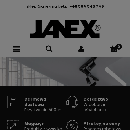
sklep@janexmarket.pl
+48 504 545 749
SYSTEMY SZYNOWE
Darmowa
Doradztwo
dostawa
W doborze
Przy kwocie 500 zł
oświetlenia
Skorzystaj z konfiguratora
Magazyn
Atrakcyjne ceny
Produkty z wysyłką
Program rabatowy