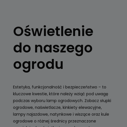
OŚWIETLENIE
OGRODOWE
Oświetlenie
Kule, latarnie
ogrodowe, girlandy
do naszego
Zobacz
ogrodu
Estetyka, funkcjonalność i bezpieczeństwo – to
kluczowe kwestie, które należy wziąć pod uwagę
podczas wyboru lamp ogrodowych. Zobacz słupki
ogrodowe, naświetlacze, kinkiety elewacyjne,
lampy najazdowe, natynkowe i wiszące oraz kule
ogrodowe o różnej średnicy przeznaczone