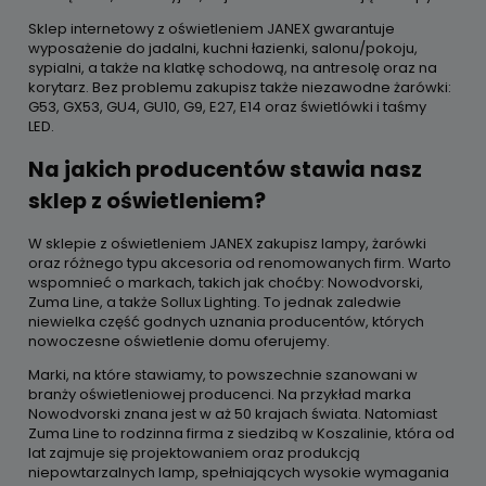
Sklep internetowy z oświetleniem JANEX gwarantuje
wyposażenie do jadalni, kuchni łazienki, salonu/pokoju,
sypialni, a także na klatkę schodową, na antresolę oraz na
korytarz. Bez problemu zakupisz także niezawodne żarówki:
G53, GX53, GU4, GU10, G9, E27, E14 oraz świetlówki i taśmy
LED.
Na jakich producentów stawia nasz
sklep z oświetleniem?
W sklepie z oświetleniem JANEX zakupisz lampy, żarówki
oraz różnego typu akcesoria od renomowanych firm. Warto
wspomnieć o markach, takich jak choćby: Nowodvorski,
Zuma Line, a także Sollux Lighting. To jednak zaledwie
niewielka część godnych uznania producentów, których
nowoczesne oświetlenie domu oferujemy.
Marki, na które stawiamy, to powszechnie szanowani w
branży oświetleniowej producenci. Na przykład marka
Nowodvorski znana jest w aż 50 krajach świata. Natomiast
Zuma Line to rodzinna firma z siedzibą w Koszalinie, która od
lat zajmuje się projektowaniem oraz produkcją
niepowtarzalnych lamp, spełniających wysokie wymagania