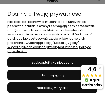
Pomoc
Dbamy o Twoją prywatność
Moje konto
Pliki cookies i pokrewne im technologie umożliwiają
poprawne działanie strony i pomagają nam dostosować
Płatności i dostawa
ofertę do Twoich potrzeb. Możesz zaakceptować
wykorzystanie przez nas wszystkich tych plików i przejść
do sklepu lub dostosować użycie plików do swoich
Informacje
preferencji, wybierając opcję "Dostosuj zgody".
Więcej o plikach cookies przeczytasz w naszej Polityce
prywatności.
O nas
zaakceptuj tylko niezbędne
JANEX
// ul. Przemysłowa 11a, 75-216 Koszalin //
NIP
669-050-03-43
dostosuj zgody
//
Tel.:
504 545 749
//
E-mail:
sklep@janexmarket.pl
zaakceptuj wszystkie
pokaż pełną wersję strony