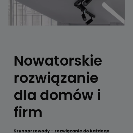
SYSTEMY
SZYNOWE
Nowatorskie
Skorzystaj z
konfiguratora
rozwiązanie
Zobacz
dla domów i
firm
Szynoprzewody – rozwiązanie do każdego