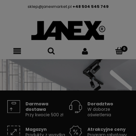
sklep@janexmarket.pl
+48 504 545 749
SYSTEMY SZYNOWE
Darmowa
Doradztwo
dostawa
W doborze
Przy kwocie 500 zł
oświetlenia
Skorzystaj z konfiguratora
Magazyn
Atrakcyjne ceny
Produkty z wysyłką
Program rabatowy