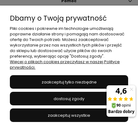
Pomoc
Dbamy o Twoją prywatność
Moje konto
Pliki cookies i pokrewne im technologie umożliwiają
poprawne działanie strony i pomagają nam dostosować
Płatności i dostawa
ofertę do Twoich potrzeb. Możesz zaakceptować
wykorzystanie przez nas wszystkich tych plików i przejść
do sklepu lub dostosować użycie plików do swoich
Informacje
preferencji, wybierając opcję "Dostosuj zgody".
Więcej o plikach cookies przeczytasz w naszej Polityce
prywatności.
O nas
zaakceptuj tylko niezbędne
JANEX
// ul. Przemysłowa 11a, 75-216 Koszalin //
NIP
669-050-03-43
dostosuj zgody
//
Tel.:
504 545 749
//
E-mail:
sklep@janexmarket.pl
zaakceptuj wszystkie
pokaż pełną wersję strony