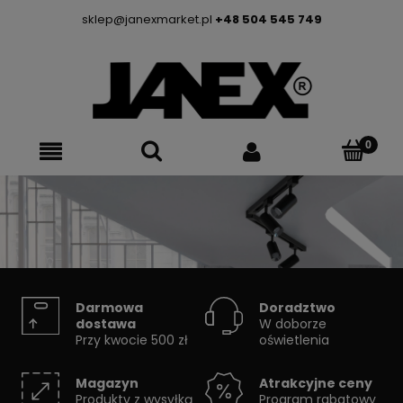
sklep@janexmarket.pl
+48 504 545 749
SYSTEMY SZYNOWE
Darmowa
Doradztwo
dostawa
W doborze
Przy kwocie 500 zł
oświetlenia
Skorzystaj z konfiguratora
Magazyn
Atrakcyjne ceny
Produkty z wysyłką
Program rabatowy