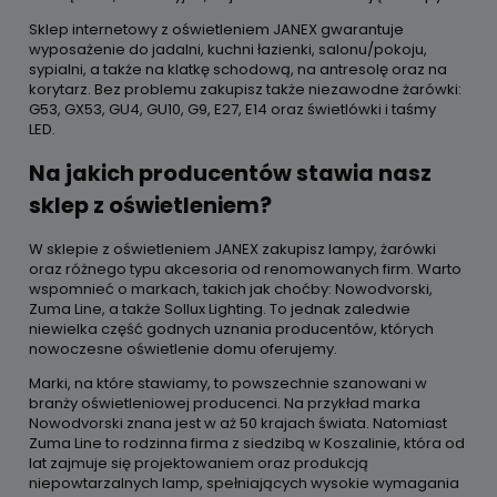
Sklep internetowy z oświetleniem JANEX gwarantuje
wyposażenie do jadalni, kuchni łazienki, salonu/pokoju,
sypialni, a także na klatkę schodową, na antresolę oraz na
korytarz. Bez problemu zakupisz także niezawodne żarówki:
G53, GX53, GU4, GU10, G9, E27, E14 oraz świetlówki i taśmy
LED.
Na jakich producentów stawia nasz
sklep z oświetleniem?
W sklepie z oświetleniem JANEX zakupisz lampy, żarówki
oraz różnego typu akcesoria od renomowanych firm. Warto
wspomnieć o markach, takich jak choćby: Nowodvorski,
Zuma Line, a także Sollux Lighting. To jednak zaledwie
niewielka część godnych uznania producentów, których
nowoczesne oświetlenie domu oferujemy.
Marki, na które stawiamy, to powszechnie szanowani w
branży oświetleniowej producenci. Na przykład marka
Nowodvorski znana jest w aż 50 krajach świata. Natomiast
Zuma Line to rodzinna firma z siedzibą w Koszalinie, która od
lat zajmuje się projektowaniem oraz produkcją
niepowtarzalnych lamp, spełniających wysokie wymagania