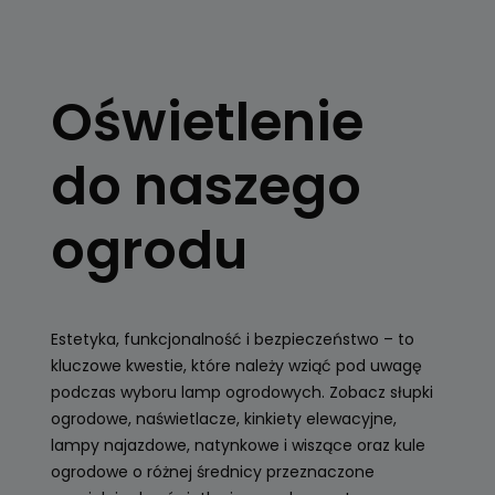
OŚWIETLENIE
OGRODOWE
Oświetlenie
Kule, latarnie
ogrodowe, girlandy
do naszego
Zobacz
ogrodu
Estetyka, funkcjonalność i bezpieczeństwo – to
kluczowe kwestie, które należy wziąć pod uwagę
podczas wyboru lamp ogrodowych. Zobacz słupki
ogrodowe, naświetlacze, kinkiety elewacyjne,
lampy najazdowe, natynkowe i wiszące oraz kule
ogrodowe o różnej średnicy przeznaczone