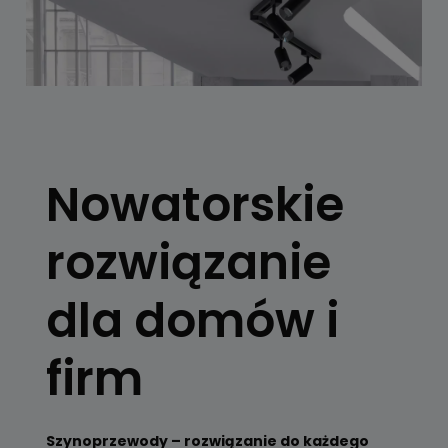
SYSTEMY
SZYNOWE
Nowatorskie
Skorzystaj z
konfiguratora
rozwiązanie
Zobacz
dla domów i
firm
Szynoprzewody – rozwiązanie do każdego