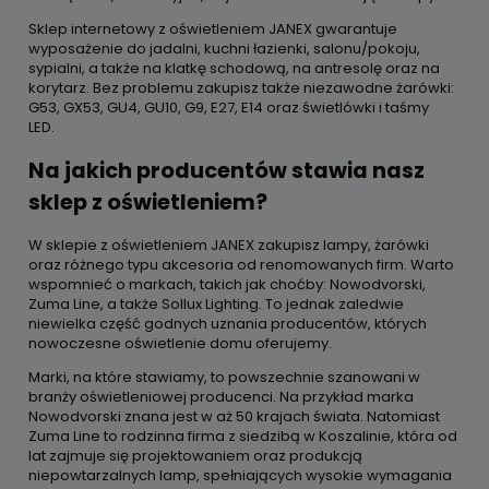
Sklep internetowy z oświetleniem JANEX gwarantuje
wyposażenie do jadalni, kuchni łazienki, salonu/pokoju,
sypialni, a także na klatkę schodową, na antresolę oraz na
korytarz. Bez problemu zakupisz także niezawodne żarówki:
G53, GX53, GU4, GU10, G9, E27, E14 oraz świetlówki i taśmy
LED.
Na jakich producentów stawia nasz
sklep z oświetleniem?
W sklepie z oświetleniem JANEX zakupisz lampy, żarówki
oraz różnego typu akcesoria od renomowanych firm. Warto
wspomnieć o markach, takich jak choćby: Nowodvorski,
Zuma Line, a także Sollux Lighting. To jednak zaledwie
niewielka część godnych uznania producentów, których
nowoczesne oświetlenie domu oferujemy.
Marki, na które stawiamy, to powszechnie szanowani w
branży oświetleniowej producenci. Na przykład marka
Nowodvorski znana jest w aż 50 krajach świata. Natomiast
Zuma Line to rodzinna firma z siedzibą w Koszalinie, która od
lat zajmuje się projektowaniem oraz produkcją
niepowtarzalnych lamp, spełniających wysokie wymagania