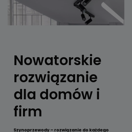
SYSTEMY
SZYNOWE
Nowatorskie
Skorzystaj z
konfiguratora
rozwiązanie
Zobacz
dla domów i
firm
Szynoprzewody – rozwiązanie do każdego