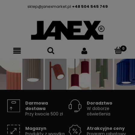
sklep@janexmarket.pl
+48 504 545 749
Seria KARBON
Darmowa
Doradztwo
dostawa
W doborze
Przy kwocie 500 zł
oświetlenia
Ryflowane lampy Sollux
Magazyn
Atrakcyjne ceny
Produkty z wysyłką
Program rabatowy