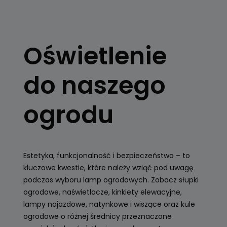
OŚWIETLENIE
OGRODOWE
Oświetlenie
Kule, latarnie
ogrodowe, girlandy
do naszego
Zobacz
ogrodu
Estetyka, funkcjonalność i bezpieczeństwo – to
kluczowe kwestie, które należy wziąć pod uwagę
podczas wyboru lamp ogrodowych. Zobacz słupki
ogrodowe, naświetlacze, kinkiety elewacyjne,
lampy najazdowe, natynkowe i wiszące oraz kule
ogrodowe o różnej średnicy przeznaczone