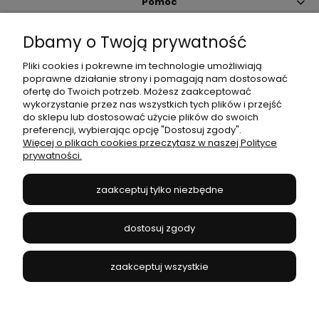
Pomoc
Dbamy o Twoją prywatność
Moje konto
Pliki cookies i pokrewne im technologie umożliwiają
poprawne działanie strony i pomagają nam dostosować
Płatności i dostawa
ofertę do Twoich potrzeb. Możesz zaakceptować
wykorzystanie przez nas wszystkich tych plików i przejść
do sklepu lub dostosować użycie plików do swoich
Informacje
preferencji, wybierając opcję "Dostosuj zgody".
Więcej o plikach cookies przeczytasz w naszej Polityce
prywatności.
O nas
zaakceptuj tylko niezbędne
JANEX
// ul. Przemysłowa 11a, 75-216 Koszalin //
NIP
669-050-03-43
dostosuj zgody
//
Tel.:
504 545 749
//
E-mail:
sklep@janexmarket.pl
zaakceptuj wszystkie
pokaż pełną wersję strony