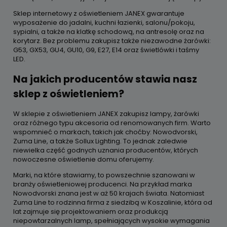
Sklep internetowy z oświetleniem JANEX gwarantuje
wyposażenie do jadalni, kuchni łazienki, salonu/pokoju,
sypialni, a także na klatkę schodową, na antresolę oraz na
korytarz. Bez problemu zakupisz także niezawodne żarówki:
G53, GX53, GU4, GU10, G9, E27, E14 oraz świetlówki i taśmy
LED.
Na jakich producentów stawia nasz
sklep z oświetleniem?
W sklepie z oświetleniem JANEX zakupisz lampy, żarówki
oraz różnego typu akcesoria od renomowanych firm. Warto
wspomnieć o markach, takich jak choćby: Nowodvorski,
Zuma Line, a także Sollux Lighting. To jednak zaledwie
niewielka część godnych uznania producentów, których
nowoczesne oświetlenie domu oferujemy.
Marki, na które stawiamy, to powszechnie szanowani w
branży oświetleniowej producenci. Na przykład marka
Nowodvorski znana jest w aż 50 krajach świata. Natomiast
Zuma Line to rodzinna firma z siedzibą w Koszalinie, która od
lat zajmuje się projektowaniem oraz produkcją
niepowtarzalnych lamp, spełniających wysokie wymagania