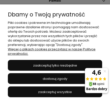
Pomoc
Dbamy o Twoją prywatność
Moje konto
Pliki cookies i pokrewne im technologie umożliwiają
poprawne działanie strony i pomagają nam dostosować
Płatności i dostawa
ofertę do Twoich potrzeb. Możesz zaakceptować
wykorzystanie przez nas wszystkich tych plików i przejść
do sklepu lub dostosować użycie plików do swoich
Informacje
preferencji, wybierając opcję "Dostosuj zgody".
Więcej o plikach cookies przeczytasz w naszej Polityce
prywatności.
O nas
zaakceptuj tylko niezbędne
JANEX
// ul. Przemysłowa 11a, 75-216 Koszalin //
NIP
669-050-03-43
dostosuj zgody
//
Tel.:
504 545 749
//
E-mail:
sklep@janexmarket.pl
zaakceptuj wszystkie
pokaż pełną wersję strony