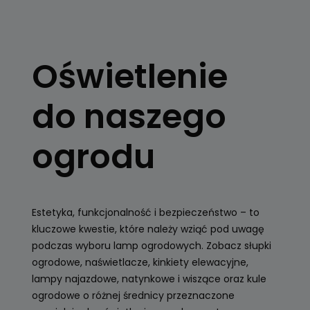
OŚWIETLENIE
OGRODOWE
Oświetlenie
Kule, latarnie
ogrodowe, girlandy
do naszego
Zobacz
ogrodu
Estetyka, funkcjonalność i bezpieczeństwo – to
kluczowe kwestie, które należy wziąć pod uwagę
podczas wyboru lamp ogrodowych. Zobacz słupki
ogrodowe, naświetlacze, kinkiety elewacyjne,
lampy najazdowe, natynkowe i wiszące oraz kule
ogrodowe o różnej średnicy przeznaczone