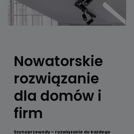
SYSTEMY
SZYNOWE
Nowatorskie
Skorzystaj z
konfiguratora
rozwiązanie
Zobacz
dla domów i
firm
Szynoprzewody – rozwiązanie do każdego