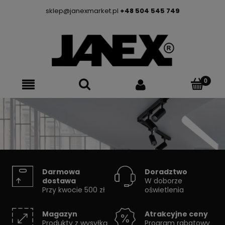
sklep@janexmarket.pl
+48 504 545 749
SYSTEMY SZYNOWE
Darmowa
Doradztwo
dostawa
W doborze
Przy kwocie 500 zł
oświetlenia
Skorzystaj z konfiguratora
Magazyn
Atrakcyjne ceny
Produkty z wysyłką
Program rabatowy