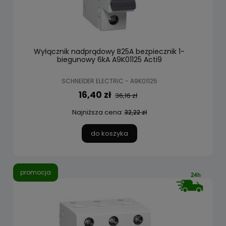
Wyłącznik nadprądowy B25A bezpiecznik 1-
biegunowy 6kA A9K01125 Acti9
SCHNEIDER ELECTRIC - A9K01125
16,40 zł
36,16 zł
Najniższa cena:
32,22 zł
do koszyka
promocja