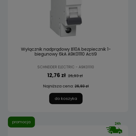
Wyłącznik nadprądowy B10A bezpiecznik 1-
biegunowy 6kA A9K01110 Acti9
SCHNEIDER ELECTRIC - A9K01110
12,76 zł
26,93 zł
Najniższa cena:
26,93 zł
do koszyka
promocja