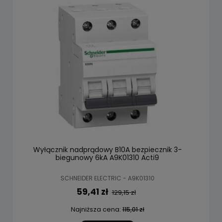
Wyłącznik nadprądowy B10A bezpiecznik 3-
biegunowy 6kA A9K01310 Acti9
SCHNEIDER ELECTRIC - A9K01310
59,41 zł
129,15 zł
Najniższa cena:
115,01 zł