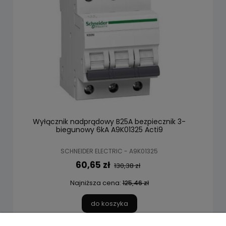
Wyłącznik nadprądowy B25A bezpiecznik 3-
biegunowy 6kA A9K01325 Acti9
SCHNEIDER ELECTRIC - A9K01325
60,65 zł
130,38 zł
Najniższa cena:
125,46 zł
do koszyka