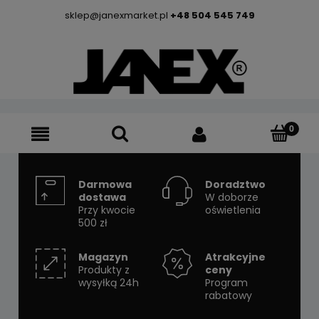
sklep@janexmarket.pl
+48 504 545 749
Darmowa
Doradztwo
dostawa
W doborze
Przy kwocie
oświetlenia
500 zł
Magazyn
Atrakcyjne
Produkty z
ceny
wysyłką 24h
Program
rabatowy