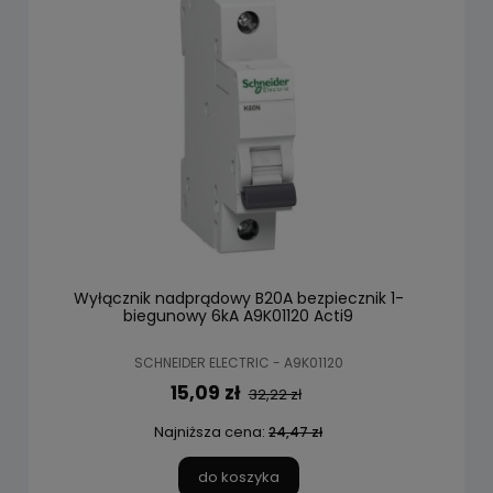
Wyłącznik nadprądowy B20A bezpiecznik 1-
biegunowy 6kA A9K01120 Acti9
SCHNEIDER ELECTRIC - A9K01120
15,09 zł
32,22 zł
Najniższa cena:
24,47 zł
do koszyka