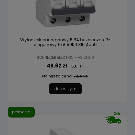
Wyłącznik nadprądowy B16A bezpiecznik 3-
biegunowy 6kA A9K01316 Acti9
SCHNEIDER ELECTRIC - A9K01316
49,62 zł
115,01 zł
Najniższa cena:
24,47 zł
do koszyka
promocja