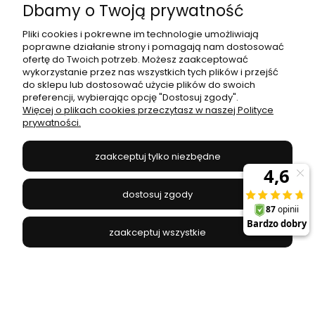
Dbamy o Twoją prywatność
promocja
Pliki cookies i pokrewne im technologie umożliwiają
poprawne działanie strony i pomagają nam dostosować
ofertę do Twoich potrzeb. Możesz zaakceptować
wykorzystanie przez nas wszystkich tych plików i przejść
do sklepu lub dostosować użycie plików do swoich
preferencji, wybierając opcję "Dostosuj zgody".
Więcej o plikach cookies przeczytasz w naszej Polityce
prywatności.
zaakceptuj tylko niezbędne
dostosuj zgody
zaakceptuj wszystkie
Wyłącznik nadprądowy B32A bezpiecznik 1-
biegunowy 6kA A9K01132 Acti9
SCHNEIDER ELECTRIC - A9K01132