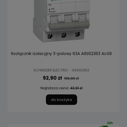
Rozłącznik izolacyjny 3-polowy 63A A9S62363 Acti9
SCHNEIDER ELECTRIC - A9S62363
92,90 zł
196,80 zł
Najniższa cena:
43,91 zł
do koszyka