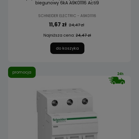
biegunowy 6kA A9K01116 Acti9
SCHNEIDER ELECTRIC - A9K01116
11,67 zł
24,47 zł
Najniższa cena:
24,47 zł
do koszyka
promocja