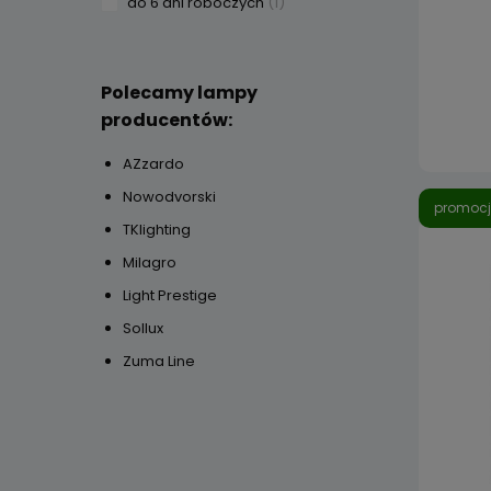
do 6 dni roboczych
(1)
Polecamy lampy
producentów:
AZzardo
Nowodvorski
promoc
TKlighting
Milagro
Light Prestige
Sollux
Zuma Line