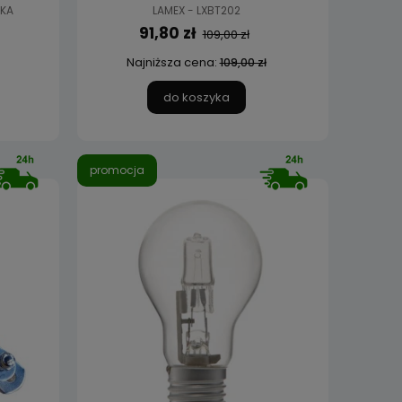
KA
LAMEX - LXBT202
91,80 zł
109,00 zł
Najniższa cena:
109,00 zł
do koszyka
promocja