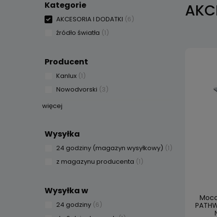
Kategorie
AKC
AKCESORIA I DODATKI
(6)
źródło światła
(1)
Producent
Kanlux
(1)
Nowodvorski
(3)
więcej
Wysyłka
24 godziny (magazyn wysyłkowy)
(1)
z magazynu producenta
(1)
Wysyłka w
Moco
24 godziny
(6)
PATHW