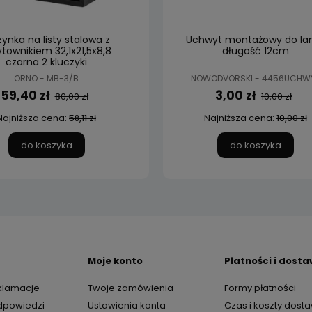
zynka na listy stalowa z
Uchwyt montażowy do l
ytownikiem 32,1x21,5x8,8
długość 12cm
czarna 2 kluczyki
ORNO - MB-3/B
NOWODVORSKI - 4456UCHW
59,40 zł
3,00 zł
80,00 zł
10,00 zł
Najniższa cena:
Najniższa cena:
58,11 zł
10,00 zł
do koszyka
do koszyka
Moje konto
Płatności i dost
eklamacje
Twoje zamówienia
Formy płatności
odpowiedzi
Ustawienia konta
Czas i koszty dost