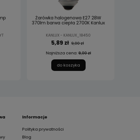
amp
Żarówka halogenowa E27 28W
370lm barwa ciepła 2700K Kanlux
YT
KANLUX - KANLUX_18450
5,89 zł
9,00 zł
Najniższa cena:
9,00 zł
do koszyka
awa
Informacje
Polityka prywatności
awy
Blog