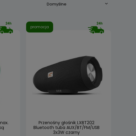
promocja
max.
Przenośny głośnik LXBT202
ką
Bluetooth tuba AUX/BT/FM/USB
3x3W czarny