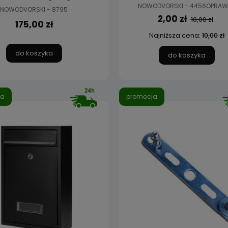
NOWODVORSKI - 4456OPRAW
NOWODVORSKI - 8795
2,00 zł
10,00 zł
175,00 zł
Najniższa cena:
10,00 zł
do koszyka
do koszyka
ja
promocja