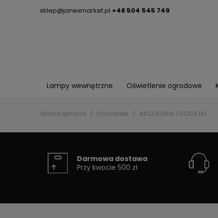
sklep@janexmarket.pl
+48 504 545 749
Lampy wewnętrzne
Oświetlenie ogrodowe
Strona główna
Pozostałe
AKCESORIA I DODATKI
Darmowa dostawa
Przy kwocie 500 zł