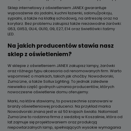
Sklep internetowy z oświetleniem JANEX gwarantuje
wyposażenie do jadalni, kuchni łazienki, salonu/pokoju,
sypialni, a także na klatkę schodową, na antresolę oraz na
korytarz. Bez problemu zakupisz także niezawodne żarówki:
G53, GX53, GU4, GU10, G9, E27, E14 oraz świetlówki i taśmy
LED.
Na jakich producentów stawia nasz
sklep z oświetleniem?
W sklepie z oświetleniem JANEX zakupisz lampy, żarówki
oraz różnego typu akcesoria od renomowanych firm. Warto
wspomnieć o markach, takich jak choćby: Nowodvorski,
Zuma Line, a także Sollux Lighting. To jednak zaledwie
niewielka część godnych uznania producentów, których
nowoczesne oświetlenie domu oferujemy.
Marki, na które stawiamy, to powszechnie szanowani w
branży oświetleniowej producenci. Na przykład marka
Nowodvorski znana jest w aż 50 krajach świata. Natomiast
Zuma Line to rodzinna firma z siedzibą w Koszalinie, która od
lat zajmuje się projektowaniem oraz produkcją
niepowtarzalnych lamp, spełniających wysokie wymagania