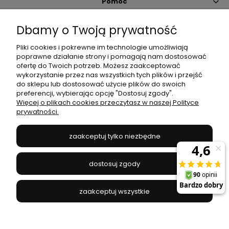
Pomoc
Dbamy o Twoją prywatność
Moje konto
Pliki cookies i pokrewne im technologie umożliwiają
poprawne działanie strony i pomagają nam dostosować
Płatności i dostawa
ofertę do Twoich potrzeb. Możesz zaakceptować
wykorzystanie przez nas wszystkich tych plików i przejść
do sklepu lub dostosować użycie plików do swoich
Informacje
preferencji, wybierając opcję "Dostosuj zgody".
Więcej o plikach cookies przeczytasz w naszej Polityce
prywatności.
O nas
zaakceptuj tylko niezbędne
JANEX
// ul. Przemysłowa 11a, 75-216 Koszalin //
NIP
669-050-03-43
dostosuj zgody
//
Tel.:
504 545 749
//
E-mail:
sklep@janexmarket.pl
zaakceptuj wszystkie
pokaż pełną wersję strony