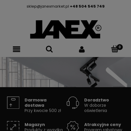
sklep@janexmarket.pl
+48 504 545 749
SYSTEMY SZYNOWE
Darmowa
Doradztwo
dostawa
W doborze
Przy kwocie 500 zł
oświetlenia
Skorzystaj z konfiguratora
Magazyn
Atrakcyjne ceny
Produkty z wysyłką
Program rabatowy