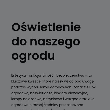
OŚWIETLENIE
OGRODOWE
Oświetlenie
Kule, latarnie
ogrodowe, girlandy
do naszego
Zobacz
ogrodu
Estetyka, funkcjonalność i bezpieczeństwo – to
kluczowe kwestie, które należy wziąć pod uwagę
podczas wyboru lamp ogrodowych. Zobacz słupki
ogrodowe, naświetlacze, kinkiety elewacyjne,
lampy najazdowe, natynkowe i wiszące oraz kule
ogrodowe o różnej średnicy przeznaczone