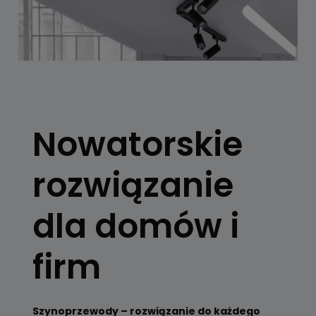
SYSTEMY
SZYNOWE
Nowatorskie
Skorzystaj z
konfiguratora
rozwiązanie
Zobacz
dla domów i
firm
Szynoprzewody – rozwiązanie do każdego