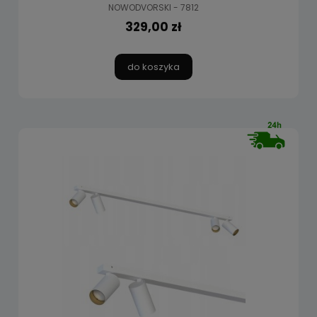
NOWODVORSKI - 7812
329,00 zł
do koszyka