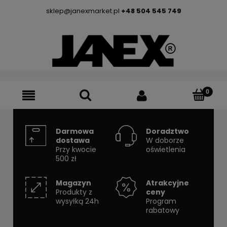
sklep@janexmarket.pl
+48 504 545 749
Darmowa
Doradztwo
dostawa
W doborze
Przy kwocie
oświetlenia
500 zł
Magazyn
Atrakcyjne
Produkty z
ceny
wysyłką 24h
Program
rabatowy