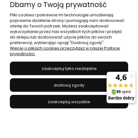
Dbamy o Twoją prywatność
Pliki cookies i pokrewne im technologie umożliwiają
poprawne działanie strony i pomagają nam dostosować
ofertę do Twoich potrzeb. Możesz zaakceptować
wykorzystanie przez nas wszystkich tych plików i przejść
do sklepu lub dostosować użycie plików do swoich
preferencji, wybierając opcję "Dostosuj zgody".
Więcej o plikach cookies przeczytasz w naszej Polityce
prywatności.
zaakceptuj tylko niezbędne
Spot COBBLE BLACK 7790 Nowodvorski Lighting
dostosuj zgody
NOWODVORSKI - 7790
zaakceptuj wszystkie
139,00 zł
do koszyka