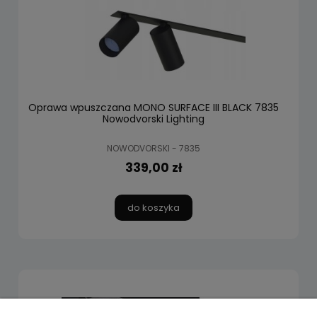
Oprawa wpuszczana MONO SURFACE III BLACK 7835
Nowodvorski Lighting
NOWODVORSKI - 7835
339,00 zł
do koszyka