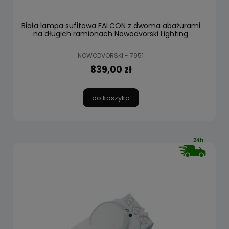
Biała lampa sufitowa FALCON z dwoma abażurami
na długich ramionach Nowodvorski Lighting
NOWODVORSKI - 7951
839,00 zł
do koszyka