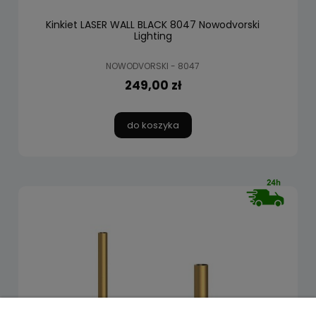
Kinkiet LASER WALL BLACK 8047 Nowodvorski
Lighting
NOWODVORSKI - 8047
249,00 zł
do koszyka