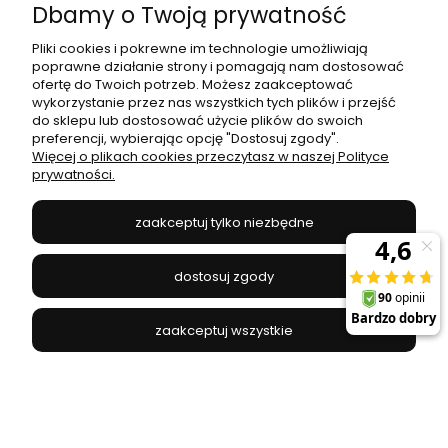
Dbamy o Twoją prywatność
Pliki cookies i pokrewne im technologie umożliwiają
poprawne działanie strony i pomagają nam dostosować
ofertę do Twoich potrzeb. Możesz zaakceptować
wykorzystanie przez nas wszystkich tych plików i przejść
do sklepu lub dostosować użycie plików do swoich
preferencji, wybierając opcję "Dostosuj zgody".
Kinkiet LASER WALL SOLID BRASS 8308 Nowodvorski
Więcej o plikach cookies przeczytasz w naszej Polityce
Lighting
prywatności.
NOWODVORSKI - 8308
zaakceptuj tylko niezbędne
299,00 zł
dostosuj zgody
do koszyka
zaakceptuj wszystkie