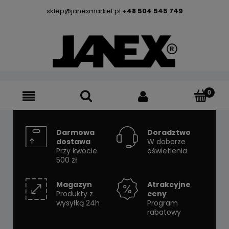
sklep@janexmarket.pl
+48 504 545 749
Darmowa
Doradztwo
dostawa
W doborze
Przy kwocie
oświetlenia
500 zł
Magazyn
Atrakcyjne
Produkty z
ceny
wysyłką 24h
Program
rabatowy