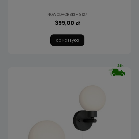
NOWODVORSKI - 8127
399,00 zł
do koszyka