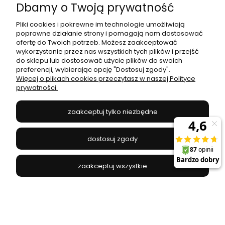
Dbamy o Twoją prywatność
Pliki cookies i pokrewne im technologie umożliwiają
poprawne działanie strony i pomagają nam dostosować
ofertę do Twoich potrzeb. Możesz zaakceptować
wykorzystanie przez nas wszystkich tych plików i przejść
do sklepu lub dostosować użycie plików do swoich
preferencji, wybierając opcję "Dostosuj zgody".
Kinkiet LASER WALL SOLID BRASS 8308 Nowodvorski
Więcej o plikach cookies przeczytasz w naszej Polityce
Lighting
prywatności.
NOWODVORSKI - 8308
zaakceptuj tylko niezbędne
299,00 zł
dostosuj zgody
do koszyka
zaakceptuj wszystkie