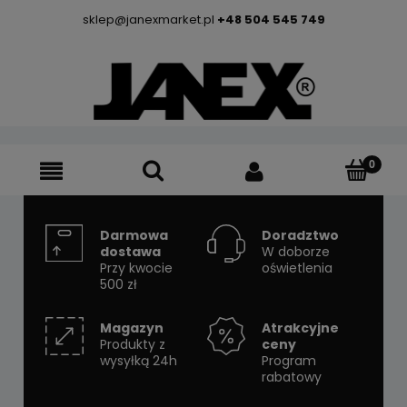
sklep@janexmarket.pl
+48 504 545 749
Darmowa
Doradztwo
dostawa
W doborze
Przy kwocie
oświetlenia
500 zł
Magazyn
Atrakcyjne
Produkty z
ceny
wysyłką 24h
Program
rabatowy