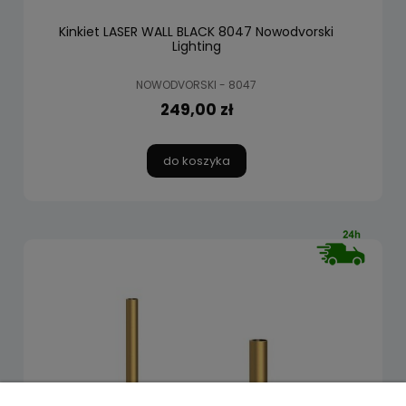
Kinkiet LASER WALL BLACK 8047 Nowodvorski
Lighting
NOWODVORSKI - 8047
249,00 zł
do koszyka