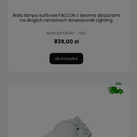
Biała lampa sufitowa FALCON z dwoma abażurami
na długich ramionach Nowodvorski Lighting
NOWODVORSKI - 7951
839,00 zł
do koszyka