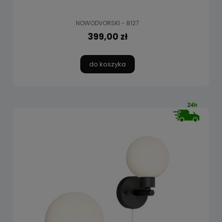
NOWODVORSKI - 8127
399,00 zł
do koszyka