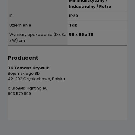
Minimalistyczny /
Industrialny / Retro
IP
IP20
Uziemienie
Tak
Wymiary opakowania (D x Sz
55 x 55 x 35
x W) cm
Producent
TK Tomasz Krywult
Bojemskiego 8D
42-202 Częstochowa, Polska
biuro@tk-lighting.eu
603 579 999