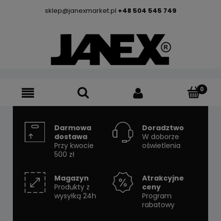
sklep@janexmarket.pl
+48 504 545 749
Darmowa
Doradztwo
dostawa
W doborze
Przy kwocie
oświetlenia
500 zł
Magazyn
Atrakcyjne
Produkty z
ceny
wysyłką 24h
Program
rabatowy