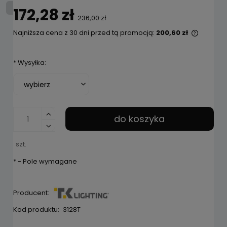
172,28 zł
236,00 zł
Najniższa cena z 30 dni przed tą promocją:
200,60 zł
Jeżeli 
niż 30 d
*
Wysyłka:
cena o
pojawił
do koszyka
szt.
*
- Pole wymagane
Producent:
Kod produktu:
3128T