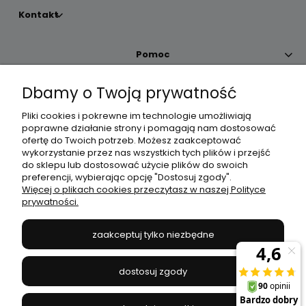
Kontakt
Pomoc
Dbamy o Twoją prywatność
Moje konto
Pliki cookies i pokrewne im technologie umożliwiają
poprawne działanie strony i pomagają nam dostosować
Płatności i dostawa
ofertę do Twoich potrzeb. Możesz zaakceptować
wykorzystanie przez nas wszystkich tych plików i przejść
do sklepu lub dostosować użycie plików do swoich
Informacje
preferencji, wybierając opcję "Dostosuj zgody".
Więcej o plikach cookies przeczytasz w naszej Polityce
prywatności.
O nas
zaakceptuj tylko niezbędne
JANEX
// ul. Przemysłowa 11a, 75-216 Koszalin //
NIP
669-050-03-43
dostosuj zgody
//
Tel.:
504 545 749
//
E-mail:
sklep@janexmarket.pl