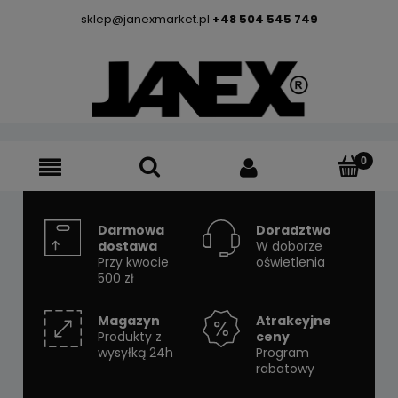
sklep@janexmarket.pl
+48 504 545 749
Darmowa
Doradztwo
dostawa
W doborze
Przy kwocie
oświetlenia
500 zł
Magazyn
Atrakcyjne
Produkty z
ceny
wysyłką 24h
Program
rabatowy