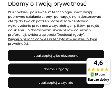
Dbamy o Twoją prywatność
Pliki cookies i pokrewne im technologie umożliwiają
poprawne działanie strony i pomagają nam dostosować
ofertę do Twoich potrzeb. Możesz zaakceptować
Kinkiet łazienkowy Slim chrom 80cm 18W 4000K
wykorzystanie przez nas wszystkich tych plików i przejść
UNO-BH-002 - 1054 DomenoLED
do sklepu lub dostosować użycie plików do swoich
preferencji, wybierając opcję "Dostosuj zgody".
DOMENOLED - 1054DL
Więcej o plikach cookies przeczytasz w naszej Polityce
prywatności.
181,99 zł
zaakceptuj tylko niezbędne
do koszyka
dostosuj zgody
zaakceptuj wszystkie