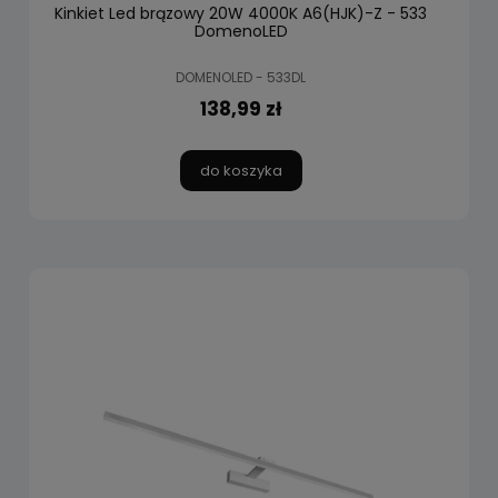
Kinkiet Led brązowy 20W 4000K A6(HJK)-Z - 533
DomenoLED
DOMENOLED - 533DL
138,99 zł
do koszyka