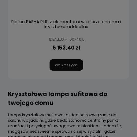
Plafon PASHA PL10 z elementami w kolorze chromu i
kryształkami Ideallux
IDEALLUX - 100746IL
5 153,40 zł
do koszyka
Kryształowa lampa sufitowa do
twojego domu
Lampy kryształowe sufitowe to idealne rozwiązanie do
salonu lub jadalni, gdzie będą stanowić centralny punkt
aranżacji i przyciągać uwagę swoim blaskiem. Jednakże,
mogą również świetnie sprawdzić się w sypialni, gdzie
dodadzą elegancji i romantyzmu. W zależności od