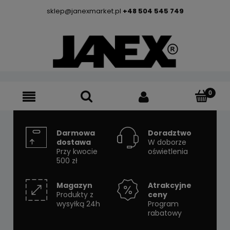
sklep@janexmarket.pl
+48 504 545 749
Darmowa
Doradztwo
dostawa
W doborze
Przy kwocie
oświetlenia
500 zł
Magazyn
Atrakcyjne
Produkty z
ceny
wysyłką 24h
Program
rabatowy