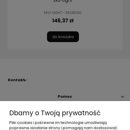
Eko-Light
EKO-LIGHT - EKO9090
146,37 zł
do koszyka
Kontakt
Pomoc
Dbamy o Twoją prywatność
Moje konto
Pliki cookies i pokrewne im technologie umożliwiają
poprawne działanie strony i pomagają nam dostosować
Płatności i dostawa