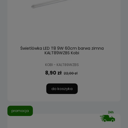
Świetlówka LED T8 9W 60cm barwa zimna
KALT89WZBS Kobi
KOBI - KALT89WZBS
8,90 zł
22,00 zł
do koszyka
promocja