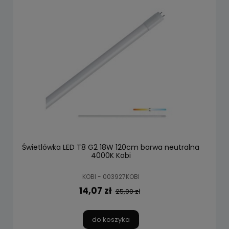
Świetlówka LED T8 G2 18W 120cm barwa neutralna
4000K Kobi
KOBI - 003927KOBI
14,07 zł
25,00 zł
do koszyka